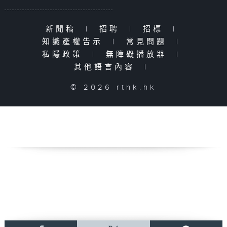
新聞稿
|
招聘
|
招標
|
知識產權告示
|
常見問題
|
私隱政策
|
無障礙播放器
|
其他語言內容
|
© 2026 rthk.hk