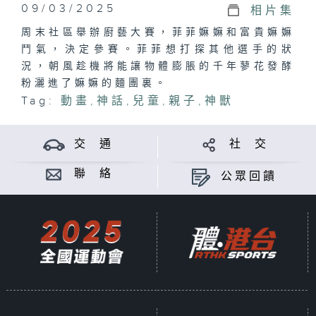
09/03/2025
相片集
周末社區舉辦廚藝大賽，菲菲嫲嫲和富貴嫲嫲
鬥氣，決定參賽。菲菲想打探其他選手的狀
況，朝風趁機將能讓物體膨脹的千年蓼花發酵
粉灑進了嫲嫲的麵團裏。
Tag:
動畫
,
神話
,
兒童
,
親子
,
神獸
交 通
社 交
聯 絡
公眾回饋