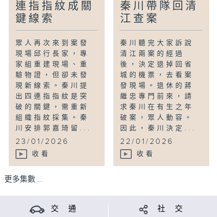
連指指紋成關
秦川帶隊回清
鍵線索
江查案
眾人再次來到案發
秦川聽完大家訴說
現場邱行長家，專
清江兩案的經過
家組重建現場、重
後，決定退掉回省
驗物證，但卻未發
城的機票，去看案
現新線索。秦川提
發現場。退休的蔣
出四連指指紋是突
繼忠專門前來，請
破的關鍵，需重新
求秦川在有生之年
組織指紋採集。秦
破案，眾人動容。
川安排郭嘉琦留...
因此，秦川決定...
23/01/2026
22/01/2026
收看
收看
更多集數 ...
交 通
社 交