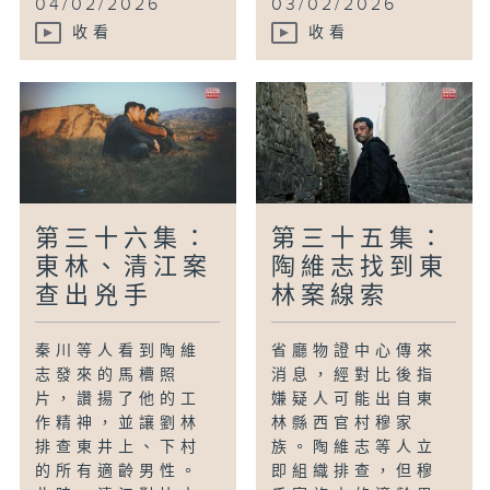
04/02/2026
03/02/2026
收看
收看
第三十六集：
第三十五集：
東林、清江案
陶維志找到東
查出兇手
林案線索
秦川等人看到陶維
省廳物證中心傳來
志發來的馬槽照
消息，經對比後指
片，讚揚了他的工
嫌疑人可能出自東
作精神，並讓劉林
林縣西官村穆家
排查東井上、下村
族。陶維志等人立
的所有適齡男性。
即組織排查，但穆