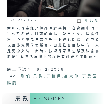
16/12/2025
相片集
秦川去專案組指揮部瞭解案情，在會議中指出
11號無名屍是目前的重點。次日，秦川接獲任
務，帶著葉茂生去查兇手的逃跑路線，途中發
現匪徒棄置的假髮套，由此推斷匪徒中有一人
是男扮女裝。此時，技術專家曹忠恕及法醫亦
發現11號無名屍臉上的槍傷有可疑彈道軌跡。
網上重溫至 16/12/2026
Tag:
刑偵
,
刑警
,
于和偉
,
富大龍
,
丁勇岱
,
陸劇
集數
EPISODES