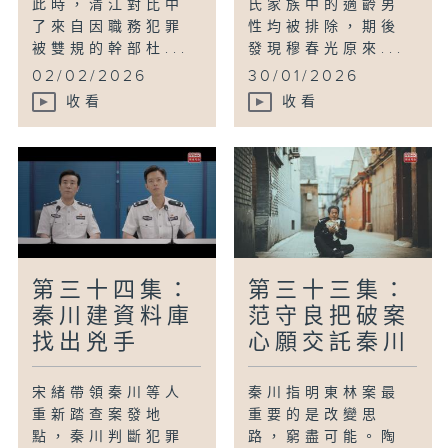
此時，清江對比中
氏家族中的適齡男
了來自因職務犯罪
性均被排除，期後
被雙規的幹部杜...
發現穆春光原來...
02/02/2026
30/01/2026
收看
收看
第三十四集：
第三十三集：
秦川建資料庫
范守良把破案
找出兇手
心願交託秦川
宋緒帶領秦川等人
秦川指明東林案最
重新踏查案發地
重要的是改變思
點，秦川判斷犯罪
路，窮盡可能。陶