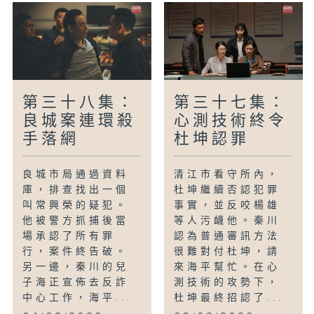
第三十八集：
第三十七集：
良城案連環殺
心測技術終令
手落網
杜坤認罪
良城市局通過資料
清江市看守所內，
庫，排查找出一個
杜坤繼續否認犯罪
叫常興榮的疑犯。
事實，並反咬楊雄
他被警方抓捕後當
等人污衊他。秦川
場承認了所有罪
認為普通審訊方法
行，案件終告破。
很難對付杜坤，請
另一邊，秦川的兒
來海平幫忙。在心
子海正宣佈去反詐
測技術的攻勢下，
中心工作，海平...
杜坤最終招認了...