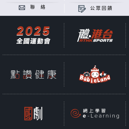
聯 絡
公眾回饋