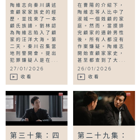
陶維志向秦川講述
在曹陽的介紹下，
查顧家家族史的經
陶維志等人比中了
歷，並找來了一本
淑城一個姓顧的家
顧氏族譜，劉林認
庭。然而，當摸排
為陶維志陷入了顧
完顧家的適齡男性
家的汪洋大海。第
後，所有人都沒有
二天，秦川召集當
作案嫌疑。陶維志
地刑警開會，提出
開始查顧家家史，
犯罪嫌疑人是在...
甚至都查到了大...
27/01/2026
26/01/2026
收看
收看
第三十集：四
第二十九集：