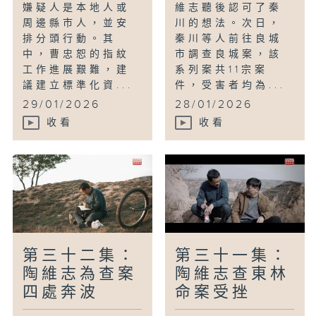
嫌疑人是本地人或
維志聽後認可了秦
周邊縣市人，並安
川的想法。次日，
排分頭行動。其
秦川等人前往良城
中，曹忠恕的指紋
市調查良城案，該
工作進展艱難，建
系列案共11宗案
議建立標準化資...
件，受害者均為...
29/01/2026
28/01/2026
收看
收看
第三十二集：
第三十一集：
陶維志為查案
陶維志查東林
四處奔波
命案受挫