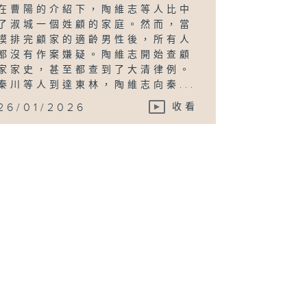
在曹陽的介紹下，陶維志等人比中
了淑城一個姓顧的家庭。然而，當
摸排完顧家的適齡男性後，所有人
都沒有作案嫌疑。陶維志開始查顧
家家史，甚至都查到了大清律例。
秦川等人到達東林，陶維志向秦...
26/01/2026
收看