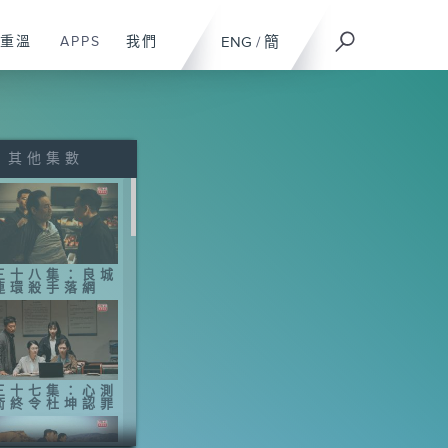
重溫
APPS
我們
ENG
/
簡
其他集數
三十八集：良城
連環殺手落網
三十七集：心測
術終令杜坤認罪