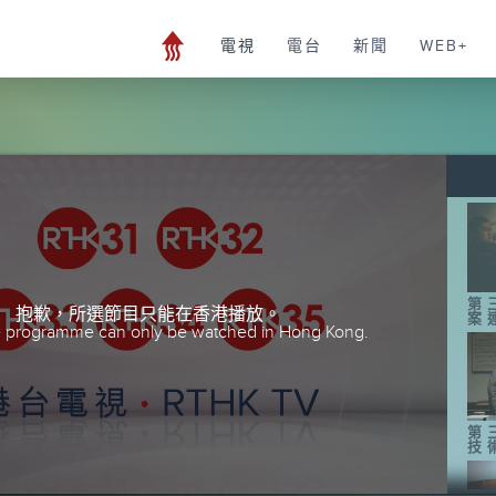
電視
電台
新聞
WEB+
第
抱歉，所選節目只能在香港播放。
案
he programme can only be watched in Hong Kong.
第
技