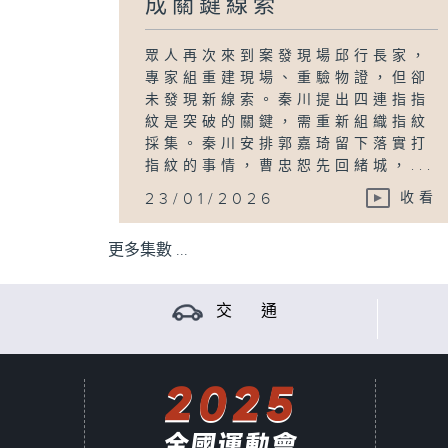
成關鍵線索
眾人再次來到案發現場邱行長家，
專家組重建現場、重驗物證，但卻
未發現新線索。秦川提出四連指指
紋是突破的關鍵，需重新組織指紋
採集。秦川安排郭嘉琦留下落實打
指紋的事情，曹忠恕先回緒城，...
23/01/2026
收看
更多集數 ...
交 通