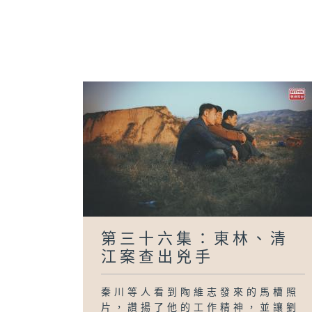
第三十六集：東林、清
江案查出兇手
秦川等人看到陶維志發來的馬槽照
片，讚揚了他的工作精神，並讓劉