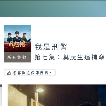
第
林
手
第
我是刑警
志
第七集：葉茂生追捕竊
所有集數
第
您喜歡這個節目嗎?
建
第
良