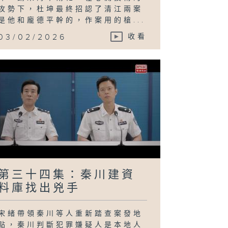
攻勢下，杜坤最終招認了清江兩案
是他和龐德平幹的，作案用的槍...
03/02/2026
收看
第三十四集：秦川建資
料庫找出兇手
宋緒帶領秦川等人重新踏查案發地
點，秦川判斷犯罪嫌疑人是本地人