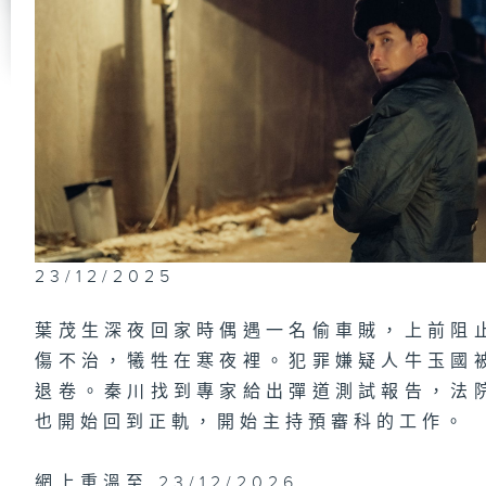
秦
第
志
第
志
23/12/2025
葉茂生深夜回家時偶遇一名偷車賊，上前阻
傷不治，犧牲在寒夜裡。犯罪嫌疑人牛玉國
第
指
退卷。秦川找到專家給出彈道測試報告，法
也開始回到正軌，開始主持預審科的工作。
網上重溫至 23/12/2026