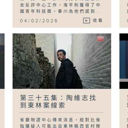
去反詐中心工作，海平則獲得了中
國青年科技獎，秦川為他們感到...
04/02/2026
收看
第三十五集：陶維志找
到東林案線索
省廳物證中心傳來消息，經對比後
指嫌疑人可能出自東林縣西官村穆