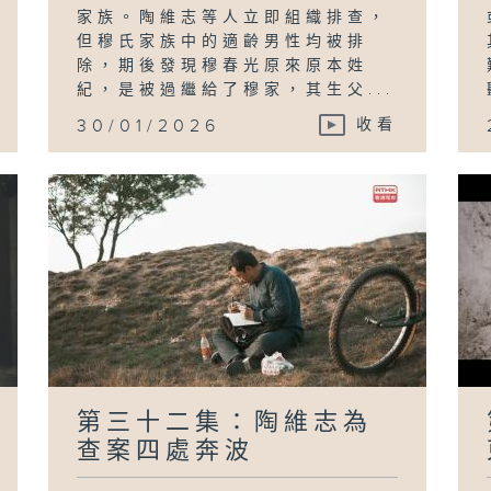
家族。陶維志等人立即組織排查，
但穆氏家族中的適齡男性均被排
除，期後發現穆春光原來原本姓
紀，是被過繼給了穆家，其生父...
30/01/2026
收看
第三十二集：陶維志為
查案四處奔波