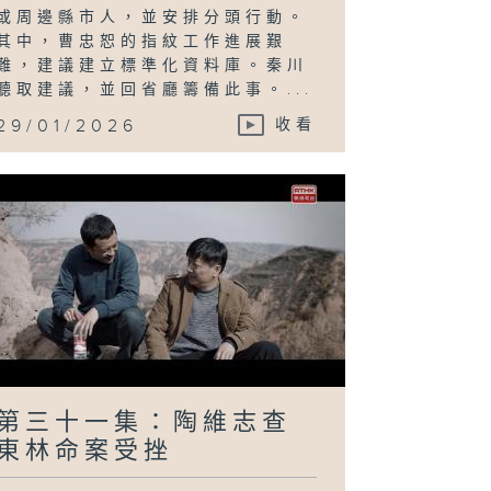
或周邊縣市人，並安排分頭行動。
其中，曹忠恕的指紋工作進展艱
難，建議建立標準化資料庫。秦川
聽取建議，並回省廳籌備此事。...
29/01/2026
收看
第三十一集：陶維志查
東林命案受挫