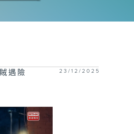
三十六集：東
、清江案查出兇
三十五集：陶維
找到東林案線索
23/12/2025
賊遇險
三十四集：秦川
資料庫找出兇手
三十三集：范守
把破案心願交託