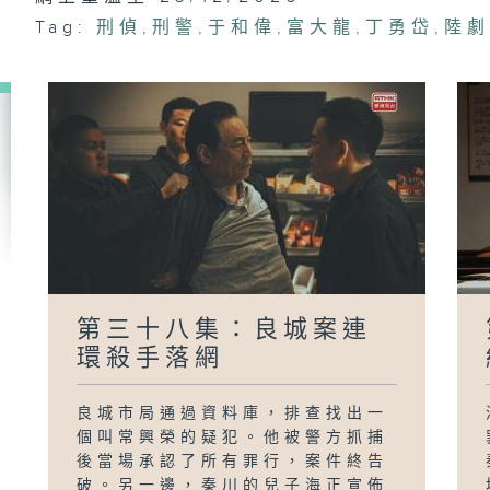
第
帶
Tag:
刑偵
,
刑警
,
于和偉
,
富大龍
,
丁勇岱
,
陸
第三十八集：良城案連
環殺手落網
良城市局通過資料庫，排查找出一
個叫常興榮的疑犯。他被警方抓捕
後當場承認了所有罪行，案件終告
破。另一邊，秦川的兒子海正宣佈