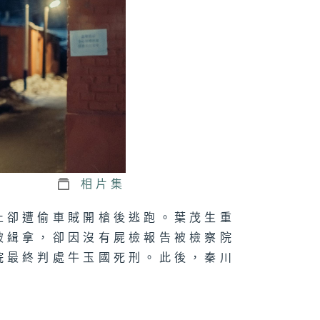
川
三十二集：陶維
為查案四處奔波
三十一集：陶維
查東林命案受挫
相片集
止卻遭偷車賊開槍後逃跑。葉茂生重
被緝拿，卻因沒有屍檢報告被檢察院
三十集：四連指
紋成關鍵線索
院最終判處牛玉國死刑。此後，秦川