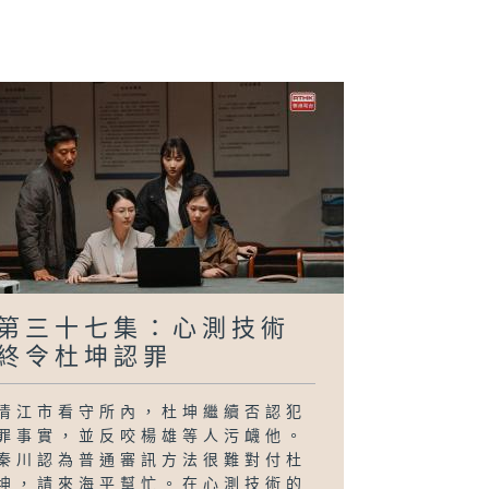
二十九集：秦川
隊回清江查案
劇
第三十七集：心測技術
終令杜坤認罪
清江市看守所內，杜坤繼續否認犯
罪事實，並反咬楊雄等人污衊他。
秦川認為普通審訊方法很難對付杜
坤，請來海平幫忙。在心測技術的