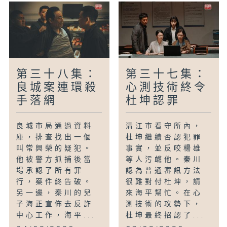
第三十八集：
第三十七集：
良城案連環殺
心測技術終令
手落網
杜坤認罪
良城市局通過資料
清江市看守所內，
庫，排查找出一個
杜坤繼續否認犯罪
叫常興榮的疑犯。
事實，並反咬楊雄
他被警方抓捕後當
等人污衊他。秦川
場承認了所有罪
認為普通審訊方法
行，案件終告破。
很難對付杜坤，請
另一邊，秦川的兒
來海平幫忙。在心
子海正宣佈去反詐
測技術的攻勢下，
中心工作，海平...
杜坤最終招認了...