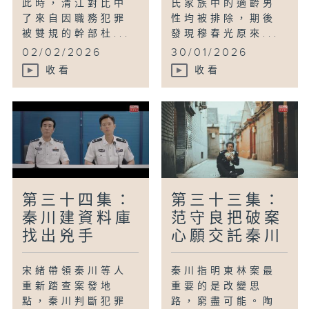
此時，清江對比中
氏家族中的適齡男
了來自因職務犯罪
性均被排除，期後
被雙規的幹部杜...
發現穆春光原來...
02/02/2026
30/01/2026
收看
收看
第三十四集：
第三十三集：
秦川建資料庫
范守良把破案
找出兇手
心願交託秦川
宋緒帶領秦川等人
秦川指明東林案最
重新踏查案發地
重要的是改變思
點，秦川判斷犯罪
路，窮盡可能。陶