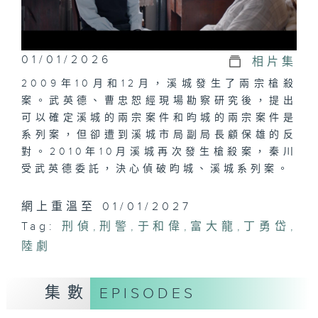
01/01/2026
相片集
2009年10月和12月，溪城發生了兩宗槍殺
案。武英德、曹忠恕經現場勘察研究後，提出
可以確定溪城的兩宗案件和昀城的兩宗案件是
系列案，但卻遭到溪城市局副局長顧保雄的反
對。2010年10月溪城再次發生槍殺案，秦川
受武英德委託，決心偵破昀城、溪城系列案。
網上重溫至 01/01/2027
Tag:
刑偵
,
刑警
,
于和偉
,
富大龍
,
丁勇岱
,
陸劇
集數
EPISODES