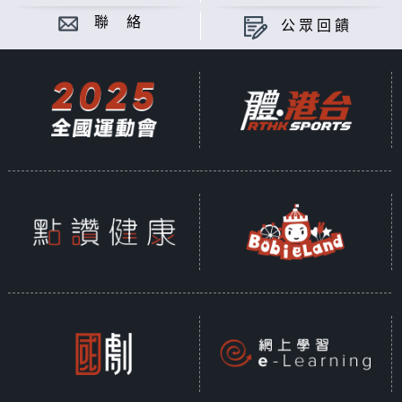
聯 絡
公眾回饋