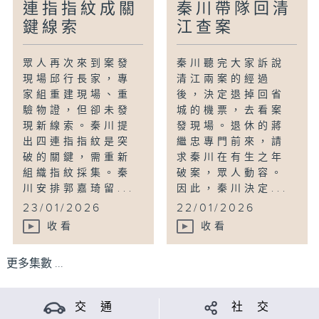
連指指紋成關
秦川帶隊回清
鍵線索
江查案
眾人再次來到案發
秦川聽完大家訴說
現場邱行長家，專
清江兩案的經過
家組重建現場、重
後，決定退掉回省
驗物證，但卻未發
城的機票，去看案
現新線索。秦川提
發現場。退休的蔣
出四連指指紋是突
繼忠專門前來，請
破的關鍵，需重新
求秦川在有生之年
組織指紋採集。秦
破案，眾人動容。
川安排郭嘉琦留...
因此，秦川決定...
23/01/2026
22/01/2026
收看
收看
更多集數 ...
交 通
社 交