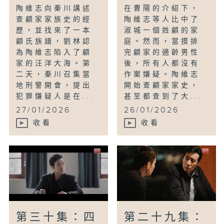
陶維志向秦川講述
在曹陽的介紹下，
查顧家家族史的經
陶維志等人比中了
歷，並找來了一本
淑城一個姓顧的家
顧氏族譜，劉林認
庭。然而，當摸排
為陶維志陷入了顧
完顧家的適齡男性
家的汪洋大海。第
後，所有人都沒有
二天，秦川召集當
作案嫌疑。陶維志
地刑警開會，提出
開始查顧家家史，
犯罪嫌疑人是在...
甚至都查到了大...
27/01/2026
26/01/2026
收看
收看
第三十集：四
第二十九集：