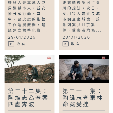
嫌疑人是本地人或
維志聽後認可了秦
周邊縣市人，並安
川的想法。次日，
排分頭行動。其
秦川等人前往良城
中，曹忠恕的指紋
市調查良城案，該
工作進展艱難，建
系列案共11宗案
議建立標準化資...
件，受害者均為...
29/01/2026
28/01/2026
收看
收看
第三十二集：
第三十一集：
陶維志為查案
陶維志查東林
四處奔波
命案受挫