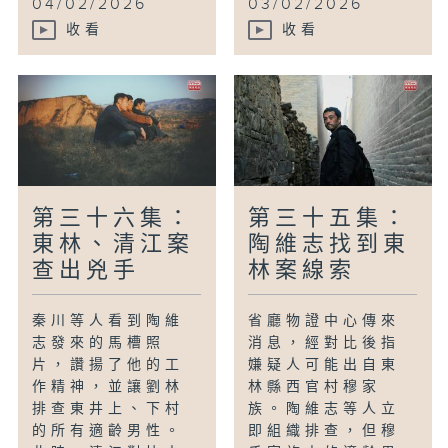
04/02/2026
03/02/2026
收看
收看
第三十六集：
第三十五集：
東林、清江案
陶維志找到東
查出兇手
林案線索
秦川等人看到陶維
省廳物證中心傳來
志發來的馬槽照
消息，經對比後指
片，讚揚了他的工
嫌疑人可能出自東
作精神，並讓劉林
林縣西官村穆家
排查東井上、下村
族。陶維志等人立
的所有適齡男性。
即組織排查，但穆