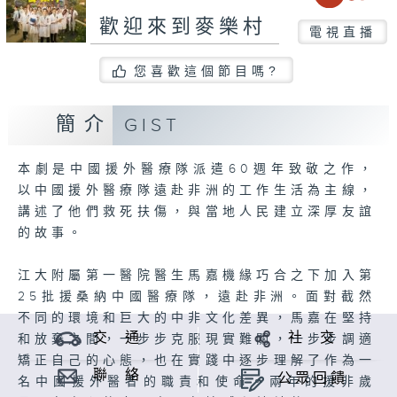
歡迎來到麥樂村
電視直播
您喜歡這個節目嗎?
簡介
GIST
本劇是中國援外醫療隊派遣60週年致敬之作，
以中國援外醫療隊遠赴非洲的工作生活為主線，
講述了他們救死扶傷，與當地人民建立深厚友誼
的故事。
江大附屬第一醫院醫生馬嘉機緣巧合之下加入第
25批援桑納中國醫療隊，遠赴非洲。面對截然
不同的環境和巨大的中非文化差異，馬嘉在堅持
交 通
社 交
和放棄之間，一步步克服現實難關，一步步調適
矯正自己的心態，也在實踐中逐步理解了作為一
聯 絡
公眾回饋
名中國援外醫者的職責和使命。兩年的援非歲