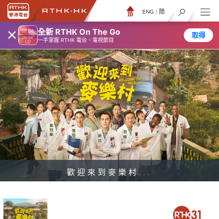
ENG
/
簡
×
全新 RTHK On The Go
取得
一手掌握 RTHK 電台、電視節目
歡迎來到麥樂村...