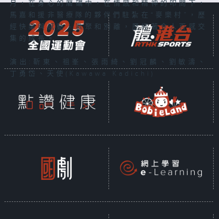
月，在身心的磨礪中，在情感和精神的叩問下，
馬嘉和援非醫療隊的夥伴們駐紮在“麥樂村”，歷
經快樂與感動、歡聚和別離，歷經著令人百感交
集的成長。
演出:靳東、祖峯、張雨綺、劉冠麟、劉敏濤、
丁勇岱、天使(Kawawa Kadichi)