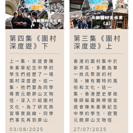
第四集《圍村
第三集《圍村
深度遊》下
深度遊》上
上一集，宣道會陳
香港的圍村集中於
朱素華紀念中學的
新界區，多數為單
學生們經歷了一場
一姓氏聚居的村
圍村深度遊。這一
落，擁有獨特的風
集，他們要為同學
俗和文化。這一
導賞元朗屏山文物
集，香港歷史掌故
徑，深入介紹圍村
導師蘇萬興帶領宣
文化。為了研究熟
道會陳朱素華紀念
習導賞路線，同學
中學的學生，遊覽
們事先再到屏山...
元朗屏山文物徑...
03/08/2025
27/07/2025