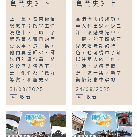
奮鬥史》下
奮鬥史》上
上一集，嶺南衡怡
香港今天的成功，
紀念中學的學生們
華人付出過不少血
漫遊中、上環，了
汗。漫遊香港中、
解過華人奮鬥的歷
上環，除了隨處可
史故事。這一集，
見英治時期的特
他們要當師弟、師
色，也可從中了解
妹們的導賞員，將
以往華人的工作、
這段歷史傳承下
生活、醫療等情
去。他們為了做好
況。這一集，嶺南
導賞，和歷史科...
衡怡紀念中學的...
31/08/2025
24/08/2025
收看
收看