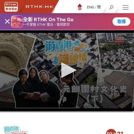
ENG
/
簡
×
全新 RTHK On The Go
取得
一手掌握 RTHK 電台、電視節目
0
seconds
of
6
minutes,
6