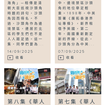
海角」—相傳是清
中，邊境禁區沙頭
朝大臣巡視沙頭角
角的地位舉足輕
時題的詩句，沙頭
重。1898年，中英
角因而得名。不
簽署《展拓香港界
過，沙頭角作為邊
址專條》，新界租
境禁區，連居於北
借予英國，第二
區的學生們也不是
年，兩國重新劃定
人人踏足過。這一
新的界線，從此，
集，同學們要為...
沙頭角分為中英...
14/09/2025
07/09/2025
收看
收看
第八集《華人
第七集《華人