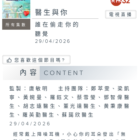
seconds
醫生與你
電視直播
誰在偷走你的
所有集數
聽覺
29/04/2026
您喜歡這個節目嗎?
內容
CONTENT
監製：唐敏明 主持團隊：鄭萃雯、梁凱
寧、黃婉曼、羅鈺文、蔡雪瑩、鄧智偉醫
生、胡志遠醫生、董光達醫生、黄秉康醫
生、羅英勤醫生、蘇藹欣醫生
29/04/2026
經常戴上降噪耳機，小心你的耳朵發出「無