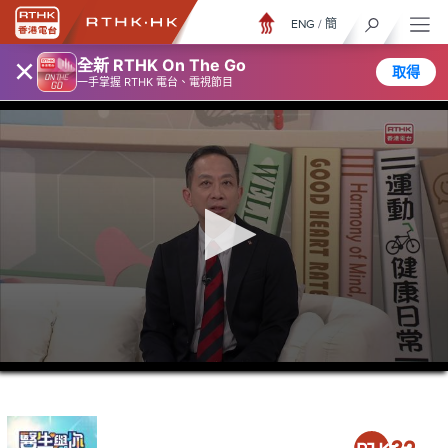
ENG
/
簡
×
全新 RTHK On The Go
取得
一手掌握 RTHK 電台、電視節目
0
seconds
of
26
minutes,
7