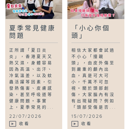
夏季常見健康
「小心你個
問題
頭」
正所謂「夏日炎
相信大家都會試過
炎」，香港夏天又
不小心「撞親
熱又濕，身體容易
頭」，由皮外傷至
因為高溫、出汗、
到嚴重的顱內出
冷氣溫差，以及蚊
血，真是可大可
蟲活躍等因素，引
小，千萬不可忽
發熱傷害、皮膚感
視。關於頭部創
染，甚至呼吸道等
傷，大家腦內有沒
健康問題。事實
有出現疑問？例如
上，夏季常見的...
「頭部受傷是否...
22/07/2026
15/07/2026
收看
收看