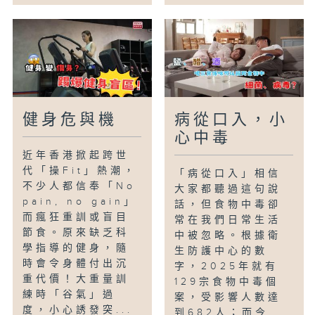
健身危與機
病從口入，小
心中毒
近年香港掀起跨世
代「操Fit」熱潮，
「病從口入」相信
不少人都信奉「No
大家都聽過這句說
pain, no gain」
話，但食物中毒卻
而瘋狂重訓或盲目
常在我們日常生活
節食。原來缺乏科
中被忽略。根據衛
學指導的健身，隨
生防護中心的數
時會令身體付出沉
字，2025年就有
重代價！大重量訓
129宗食物中毒個
練時「谷氣」過
案，受影響人數達
度，小心誘發突...
到682人；而今...