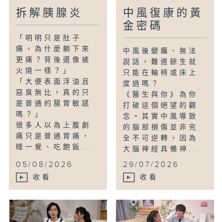
拆解胰腺炎
中風復康的黃
金密碼
「明明只是肚子
痛，為什麼躺下來
中風後變癱、無法
更痛？背後還像被
說話，難道餘生就
火燒一樣？」
只能在輪椅或床上
「大便表面浮油且
度過嗎？
惡臭無比，真的只
《醫生與你》為你
是普通的腸胃敏感
打破這個絕望的觀
嗎？」
念。其實中風導致
很多人以為上腹劇
的腦部損傷並非完
痛只是普通胃痛，
全不可逆轉，因為
睡一覺、吃飽飯...
大腦神經具備神...
05/08/2026
29/07/2026
收看
收看