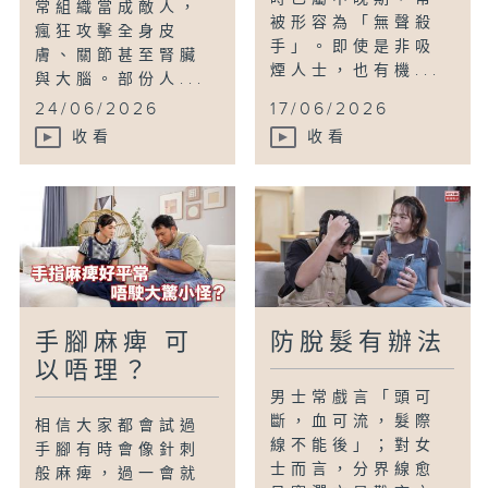
常組織當成敵人，
被形容為「無聲殺
瘋狂攻擊全身皮
手」。即使是非吸
膚、關節甚至腎臟
煙人士，也有機...
與大腦。部份人...
24/06/2026
17/06/2026
收看
收看
手腳麻痺 可
防脫髮有辦法
以唔理？
男士常戲言「頭可
斷，血可流，髮際
相信大家都會試過
線不能後」；對女
手腳有時會像針刺
士而言，分界線愈
般麻痺，過一會就