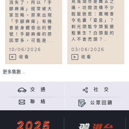
見寬濶亦是難言之
消失了，所以「手
痛。坊間流傳不少
腳麻痺」經常被大
脫髮迷思：戴帽會
家忽略。原來出現
令毛囊「窒息」？
「手腳麻痺」有機
剃光頭能令頭髮變
會是身體發出的警
粗重生？白頭髮的
號！手腳麻痺的原
人不會禿頭？…
因眾多，可能是...
...
10/06/2026
03/06/2026
收看
收看
更多集數 ...
交 通
社 交
聯 絡
公眾回饋