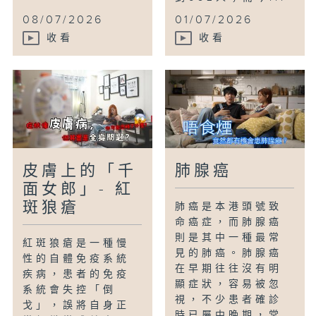
08/07/2026
01/07/2026
收看
收看
皮膚上的「千
肺腺癌
面女郎」- 紅
斑狼瘡
肺癌是本港頭號致
命癌症，而肺腺癌
則是其中一種最常
紅斑狼瘡是一種慢
見的肺癌。肺腺癌
性的自體免疫系統
在早期往往沒有明
疾病，患者的免疫
顯症狀，容易被忽
系統會失控「倒
視，不少患者確診
戈」，誤將自身正
時已屬中晚期，常