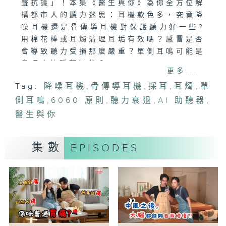
聲抗議」！本集《醫生與你》為你全方位解
構都市人的聽力迷思：耳機款色多，究竟降
噪耳機還是骨傳導耳機對保護聽力好一些?
用棉花棒或耳燭清理耳垢有效嗎？感冒是否
會導致聽力受損那麼嚴重？單側耳鳴可能是
鼻咽癌的隱藏徵狀？
更多...
嘉賓將介紹護耳的「60-60 原則」，並深
Tag:
降噪耳機
,
骨傳導耳機
,
採耳
,
耳燭
,
單
入探討聽力衰退與大腦退化及失智症的密切
側耳鳴
關係。此外，節目更會分享 AI 助聽器及最
,
6060 原則
,
聽力衰退
,
AI 助聽器
,
新醫學科技。聽覺受損通常是一個長期、漸
醫生與你
進且不可逆的過程，守護雙耳，刻不容緩。
集數
EPISODES
主持：鄭萃雯、梁凱寧
嘉賓：唐志輝教授（香港中文大學醫學院耳
鼻咽喉—頭頸外科學系教授）