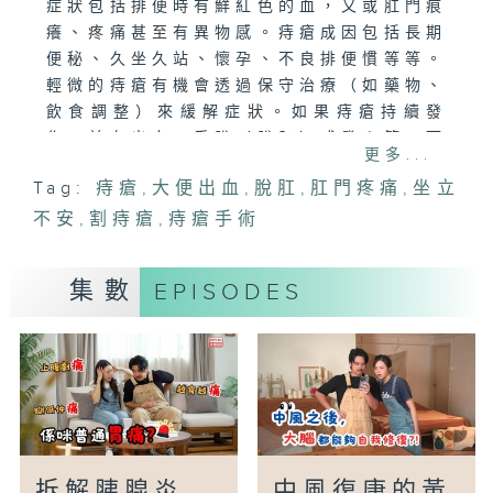
症狀包括排便時有鮮紅色的血，又或肛門痕
癢、疼痛甚至有異物感。痔瘡成因包括長期
便秘、久坐久站、懷孕、不良排便慣等等。
輕微的痔瘡有機會透過保守治療（如藥物、
飲食調整）來緩解症狀。如果痔瘡持續發
作，並有出血、垂脫（脫肛）或發炎等，而
更多...
保守治療又無效時，則或需以結紮或手術治
Tag:
痔瘡
,
大便出血
,
脫肛
,
肛門疼痛
,
坐立
療。
不安
痔瘡十分常見，很多患者見排便有血也不以
,
割痔瘡
,
痔瘡手術
為意，但此徵狀與其他疾病相似，如肛裂、
大腸癌及直腸癌等，所以見大便帶血時不能
集數
EPISODES
掉以輕心，以免延誤病情。
本集請來外科專科醫生，詳細講解痔瘡的成
因、徵狀、預防及治療方法。
主持︰梁凱寧、黄秉康醫生
嘉賓︰傅志聰醫生(瑪麗醫院結直腸外科主
管)
拆解胰腺炎
中風復康的黃