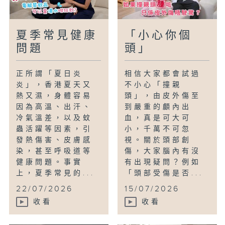
夏季常見健康
「小心你個
問題
頭」
正所謂「夏日炎
相信大家都會試過
炎」，香港夏天又
不小心「撞親
熱又濕，身體容易
頭」，由皮外傷至
因為高溫、出汗、
到嚴重的顱內出
冷氣溫差，以及蚊
血，真是可大可
蟲活躍等因素，引
小，千萬不可忽
發熱傷害、皮膚感
視。關於頭部創
染，甚至呼吸道等
傷，大家腦內有沒
健康問題。事實
有出現疑問？例如
上，夏季常見的...
「頭部受傷是否...
22/07/2026
15/07/2026
收看
收看