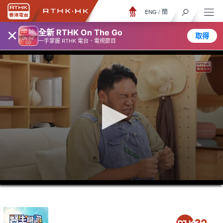
ENG
/
簡
×
全新 RTHK On The Go
取得
一手掌握 RTHK 電台、電視節目
0
seconds
of
23
minutes,
7