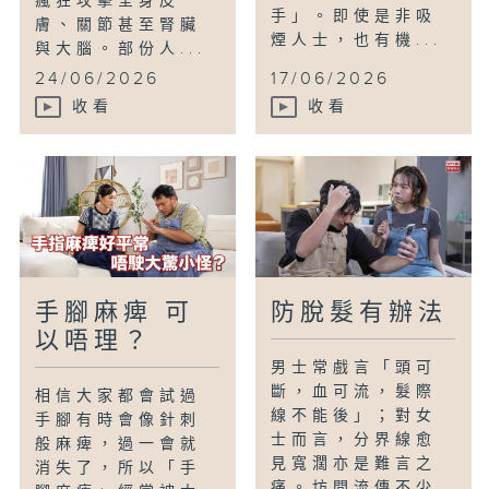
瘋狂攻擊全身皮
手」。即使是非吸
膚、關節甚至腎臟
煙人士，也有機...
與大腦。部份人...
24/06/2026
17/06/2026
收看
收看
手腳麻痺 可
防脫髮有辦法
以唔理？
男士常戲言「頭可
斷，血可流，髮際
相信大家都會試過
線不能後」；對女
手腳有時會像針刺
士而言，分界線愈
般麻痺，過一會就
見寬濶亦是難言之
消失了，所以「手
痛。坊間流傳不少