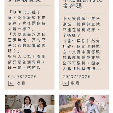
金密碼
「明明只是肚子
痛，為什麼躺下來
中風後變癱、無法
更痛？背後還像被
說話，難道餘生就
火燒一樣？」
只能在輪椅或床上
「大便表面浮油且
度過嗎？
惡臭無比，真的只
《醫生與你》為你
是普通的腸胃敏感
打破這個絕望的觀
嗎？」
念。其實中風導致
很多人以為上腹劇
的腦部損傷並非完
痛只是普通胃痛，
全不可逆轉，因為
睡一覺、吃飽飯...
大腦神經具備神...
05/08/2026
29/07/2026
收看
收看