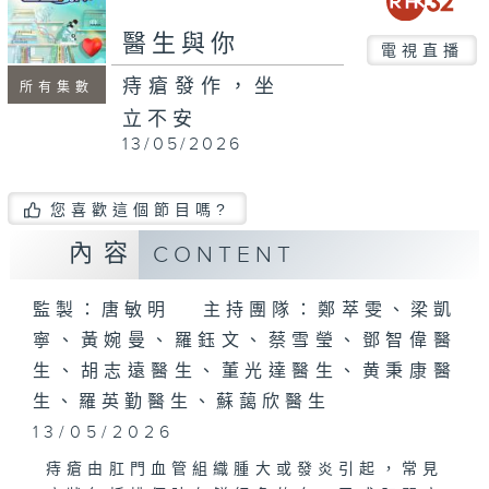
seconds
醫生與你
電視直播
痔瘡發作，坐
所有集數
立不安
13/05/2026
您喜歡這個節目嗎?
內容
CONTENT
監製：唐敏明 主持團隊：鄭萃雯、梁凱
寧、黃婉曼、羅鈺文、蔡雪瑩、鄧智偉醫
生、胡志遠醫生、董光達醫生、黄秉康醫
生、羅英勤醫生、蘇藹欣醫生
13/05/2026
痔瘡由肛門血管組織腫大或發炎引起，常見