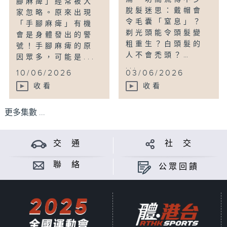
腳麻痺」經常被大
脫髮迷思：戴帽會
家忽略。原來出現
令毛囊「窒息」？
「手腳麻痺」有機
剃光頭能令頭髮變
會是身體發出的警
粗重生？白頭髮的
號！手腳麻痺的原
人不會禿頭？…
因眾多，可能是...
...
10/06/2026
03/06/2026
收看
收看
更多集數 ...
交 通
社 交
聯 絡
公眾回饋