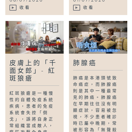
08/07/2026
01/07/2026
收看
收看
皮膚上的「千
肺腺癌
面女郎」- 紅
斑狼瘡
肺癌是本港頭號致
命癌症，而肺腺癌
則是其中一種最常
紅斑狼瘡是一種慢
見的肺癌。肺腺癌
性的自體免疫系統
在早期往往沒有明
疾病，患者的免疫
顯症狀，容易被忽
系統會失控「倒
視，不少患者確診
戈」，誤將自身正
時已屬中晚期，常
常組織當成敵人，
被形容為「無聲殺