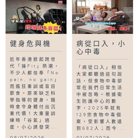
健身危與機
病從口入，小
心中毒
近年香港掀起跨世
代「操Fit」熱潮，
「病從口入」相信
不少人都信奉「No
大家都聽過這句說
pain, no gain」
話，但食物中毒卻
而瘋狂重訓或盲目
常在我們日常生活
節食。原來缺乏科
中被忽略。根據衛
學指導的健身，隨
生防護中心的數
時會令身體付出沉
字，2025年就有
重代價！大重量訓
129宗食物中毒個
練時「谷氣」過
案，受影響人數達
度，小心誘發突...
到682人；而今...