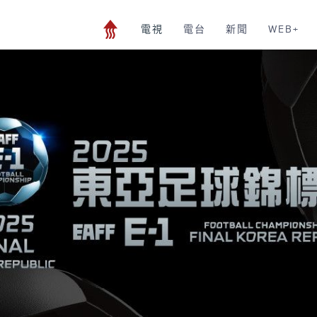
電視
電台
新聞
WEB+