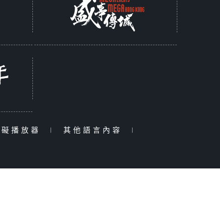
障礙播放器
|
其他語言內容
|