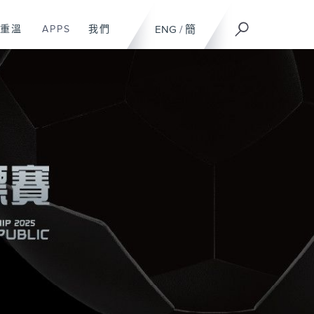
重溫
APPS
我們
ENG
/
簡