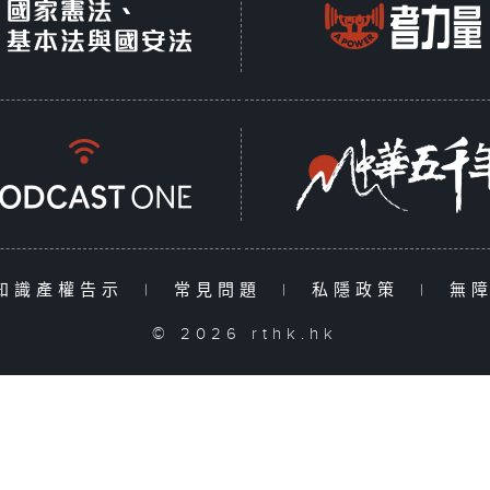
知識產權告示
|
常見問題
|
私隱政策
|
無
© 2026 rthk.hk