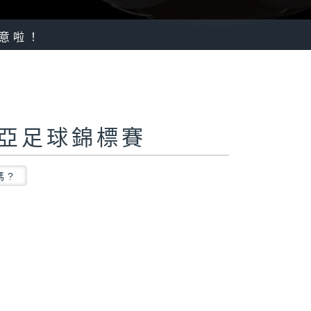
留意啦！
-1東亞足球錦標賽
嗎?