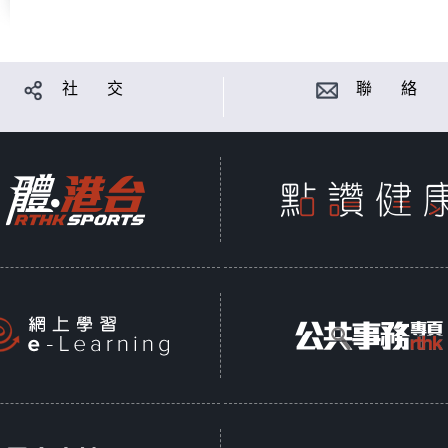
社 交
聯 絡