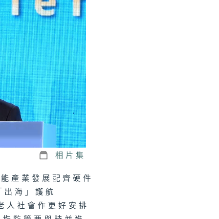
正關你事 - 官
講話摘要
41（陳茂波、孫
、丘應樺）
軍澳南公園｜認
海綿城市設計｜
園都能化身成防
工具？
相片集
正關你事：運輸
智能產業發展配齊硬件
物流局｜港車北
＋ 粵車南下
「出海」護航
上）｜香港人自
遊熱門之選！
港車北上」你試
後老人社會作更好安排
未？