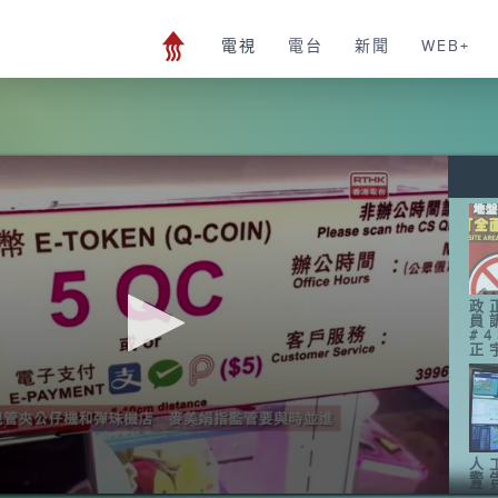
電視
電台
新聞
WEB+
政
員
#
正
人
警
時