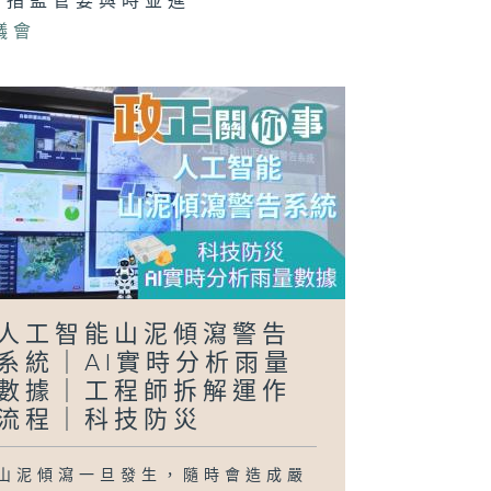
娟指監管要與時並進
議會
正關你事 - 官
講話摘要
40（李家超、
國基）
日行萬步」挑戰
人工智能山泥傾瀉警告
系統｜AI實時分析雨量
數據｜工程師拆解運作
流程｜科技防災
山泥傾瀉一旦發生，隨時會造成嚴