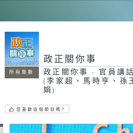
工
程
機
能
20
霸
政正關你事
政正關你事 - 官員講話
所有集數
(李家超、馬時亨、孫
政
員
#
娟)
茂
您喜歡這個節目嗎?
智