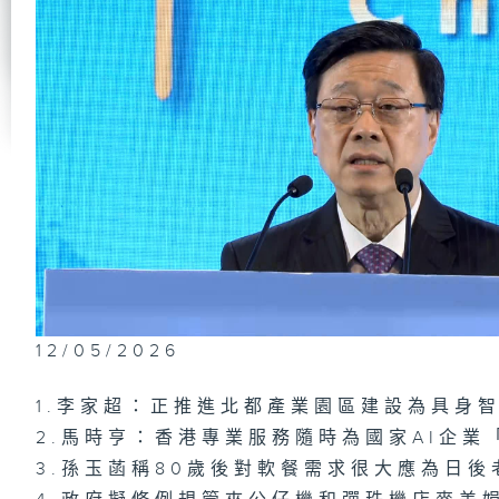
政
員
#
東
將
識
公
洪
12/05/2026
政
1.李家超：正推進北都產業園區建設為具身
及
上
2.馬時亨：香港專業服務隨時為國家AI企業
（
駕
「
3.孫玉菡稱80歲後對軟餐需求很大應為日
過