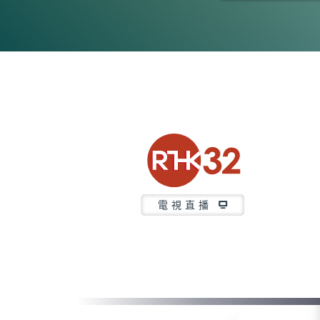
0
seconds
of
5
minutes,
7
seconds
Volume
90%
電視直播