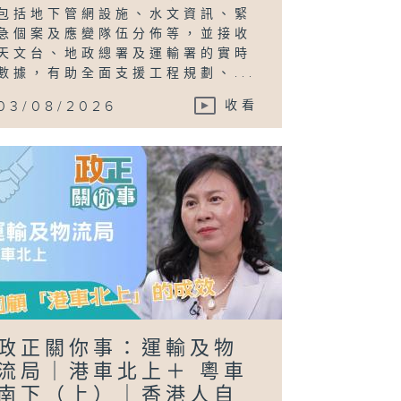
包括地下管網設施、水文資訊、緊
急個案及應變隊伍分佈等，並接收
天文台、地政總署及運輸署的實時
數據，有助全面支援工程規劃、...
03/08/2026
收看
政正關你事：運輸及物
流局｜港車北上＋ 粵車
南下（上）｜香港人自