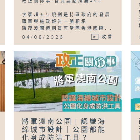
政正關你事-官員講話摘要#42
李家超五年規劃是特區政府的發展
藍圖與施政報告一脈相承
陳茂波國債期貨可鞏固香港國際...
04/08/2026
收看
將軍澳南公園｜認識海
綿城市設計｜公園都能
化身成防洪工具？