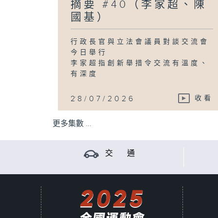
摘要 #40（李家超、陳
國基）
行政長官與立法會議員對談交流會
今日舉行
李家超指創新舉措令交流有溫度、
有深度
...
28/07/2026
收看
更多集數 ...
交 通