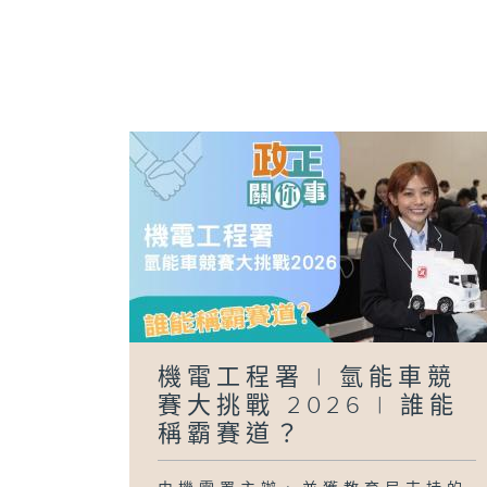
機電工程署 | 氫能車競
賽大挑戰 2026 | 誰能
稱霸賽道？