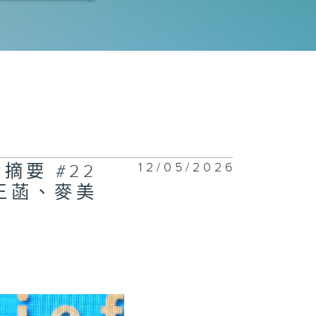
程師拆解運作流
｜科技防災
電工程署 | 氫
車競賽大挑戰
26 | 誰能稱
賽道？
12/05/2026
摘要 #22
王菡、麥美
正關你事 - 官
講話摘要
42(李家超、陳
波、丘應樺)
慧渠務