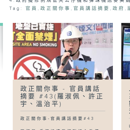
4.政府擬修例規管夾公仔機和彈珠機店麥美
Tag:
官員
,
政正關你事
,
官員講話摘要
,
政府
,
政
員
#
陳
「
政正關你事 - 官員講話
摘要 #43(羅淑佩、許正
宇、溫治平)
政正關你事-官員講話摘要#43