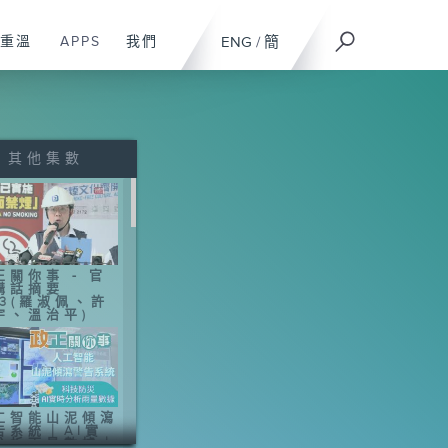
重溫
APPS
我們
ENG
/
簡
其他集數
正關你事 - 官
講話摘要
43(羅淑佩、許
宇、溫治平)
工智能山泥傾瀉
告系統｜AI實
分析雨量數據｜