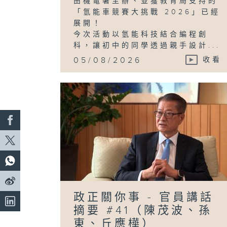
由機電署主辦、並獲教育局支持的
「氫能車競賽大挑戰 2026」已經
展開！
今次活動以氫能科技結合編程創
科，讓初中的同學透過親手設計...
05/08/2026
收看
政正關你事 - 官員講話
摘要 #41（陳茂波、孫
東、丘應樺）