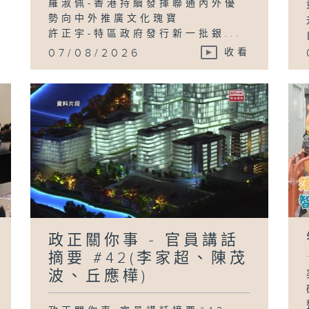
羅淑佩-香港持續發揮聯通內外優
勢向中外推廣文化瑰寶
許正宇-特區政府發行新一批銀...
07/08/2026
收看
政正關你事 - 官員講話
摘要 #42(李家超、陳茂
波、丘應樺)