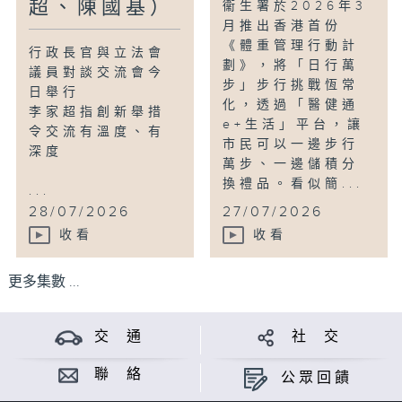
超、陳國基）
衞生署於2026年3
月推出香港首份
《體重管理行動計
行政長官與立法會
劃》，將「日行萬
議員對談交流會今
步」步行挑戰恆常
日舉行
化，透過「醫健通
李家超指創新舉措
e+生活」平台，讓
令交流有溫度、有
市民可以一邊步行
深度
萬步、一邊儲積分
換禮品。看似簡...
...
28/07/2026
27/07/2026
收看
收看
更多集數 ...
交 通
社 交
聯 絡
公眾回饋