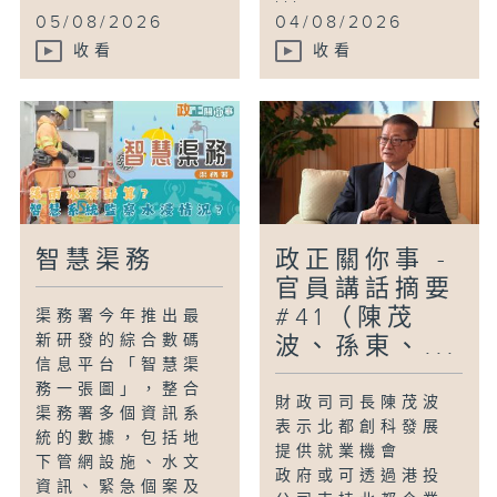
05/08/2026
04/08/2026
收看
收看
智慧渠務
政正關你事 -
官員講話摘要
#41（陳茂
渠務署今年推出最
新研發的綜合數碼
波、孫東、...
信息平台「智慧渠
務一張圖」，整合
財政司司長陳茂波
渠務署多個資訊系
表示北都創科發展
統的數據，包括地
提供就業機會
下管網設施、水文
政府或可透過港投
資訊、緊急個案及