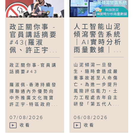
人工智能山泥
政正關你事 -
傾瀉警告系統
官員講話摘要
｜AI實時分析
#43(羅淑
雨量數據｜...
佩、許正宇...
山泥傾瀉一旦發
政正關你事-官員講
生，隨時會造成嚴
話摘要#43
重事故甚至人命傷
亡。為進一步提升
羅淑佩-香港持續發
風險評估能力，土
揮聯通內外優勢向
力工程處去年自主
中外推廣文化瑰寶
研發「第五代人...
許正宇-特區政府...
07/08/2026
06/08/2026
收看
收看