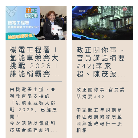
機電工程署 |
政正關你事 -
氫能車競賽大
官員講話摘要
挑戰 2026 |
#42(李家
誰能稱霸賽...
超、陳茂波...
由機電署主辦、並
政正關你事-官員講
獲教育局支持的
話摘要#42
「氫能車競賽大挑
戰 2026」已經展
李家超五年規劃是
開！
特區政府的發展藍
今次活動以氫能科
圖與施政報告一脈
技結合編程創科...
相承
...