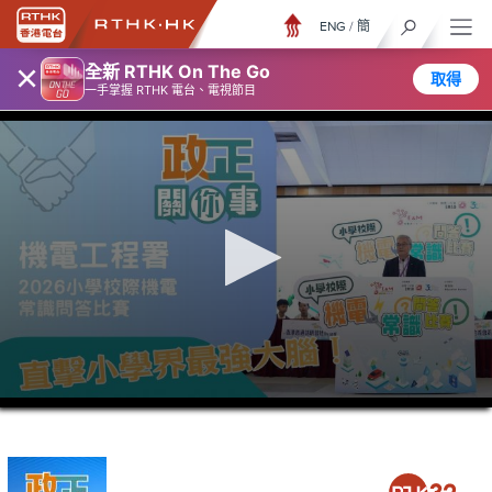
ENG
/
簡
×
全新 RTHK On The Go
取得
一手掌握 RTHK 電台、電視節目
0
seconds
of
5
minutes,
7