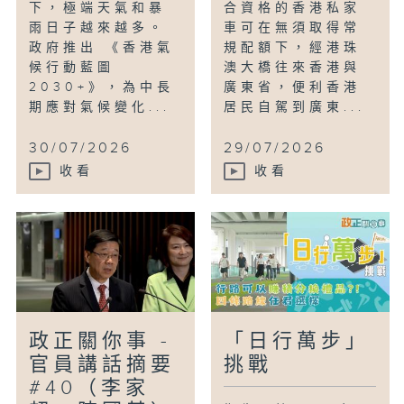
下，極端天氣和暴
合資格的香港私家
雨日子越來越多。
車可在無須取得常
政府推出 《香港氣
規配額下，經港珠
候行動藍圖
澳大橋往來香港與
2030+》，為中長
廣東省，便利香港
期應對氣候變化...
居民自駕到廣東...
30/07/2026
29/07/2026
收看
收看
政正關你事 -
「日行萬步」
官員講話摘要
挑戰
#40（李家