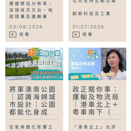
公司支持北都企業
應變隊伍分佈等，
並接收天文台、地
創新科技及工業...
政總署及運輸署...
03/08/2026
31/07/2026
收看
收看
將軍澳南公園
政正關你事：
｜認識海綿城
運輸及物流局
市設計｜公園
｜港車北上＋
都能化身成...
粵車南下（...
在氣候變化影響之
「港車北上」允許