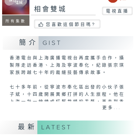
相會雙城
電視直播
所有集數
您喜歡這個節目嗎?
簡介
GIST
香港電台與上海廣播電視台再度攜手合作，攝
製隊走訪香港、上海及寧波奉化，紀錄張宗琪
家族跨越七十年的裁縫技藝傳承故事。
七十多年前，從寧波巿奉化區出發的小伙子張
子斌，十四歲開展異鄉打拼的人生旅程。他在
上海一針一線練成紅幫裁縫的手藝，再走到香
更多...
港落地生根，以自己的英文名在香港開設裁縫
店-- Ascot Chang。歲月流轉，家族生意
交予第二代掌舵人張宗琪（Tony）及其兒子
最新
LATEST
張奕庭（Justin）手上，為家族經營的男士