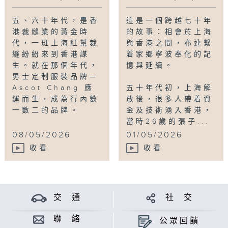
打理業務，不斷尋求突破：主動做模特兒拍
Reels，與其他男士服飾品牌合作推出聯乘產
五、六十年代，是香
這是一個跨越七十年
品，還聯同業界友好舉辦香港紳士遊行（Suit
港裁縫業的黃金時
的故事：相會於上海
Walk ）— Sartorial Asia 2025，一心要
代，一班上海紅幫裁
與香港之間，亦連繫
把這份手藝與精神傳承得更遠。
縫紛紛來到香港謀
着家鄉寧波奉化的記
生。就在那個年代，
憶與延續。
男士定制服裝品牌—
正是憑着張子斌在異鄉打拼的勇氣，加上下一代
Ascot Chang 應
五十年代初，上海解
對家族事業的擔當，讓這家人對家、國的情感愈
運而生，成為行內數
放後，很多人帶着資
加深厚，也勾勒出他們與香港共同成長的軌跡。
一數二的品牌。
金及技術湧入香港，
當時26歲的張子...
Tag:
奉化職教中心
,
紅幫手藝
,
張奕庭
,
Suit
...
08/05/2026
01/05/2026
Walk
,
上海
收看
收看
交 通
社 交
聯 絡
公眾回饋