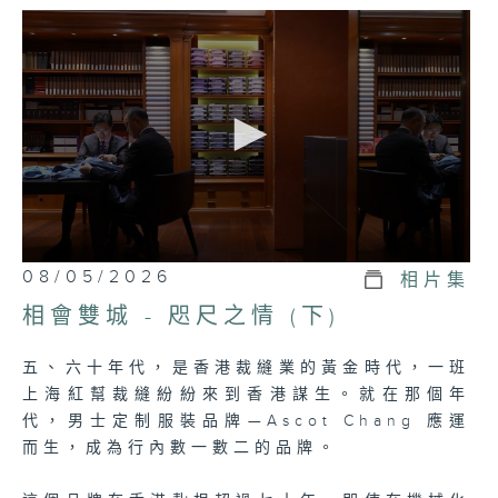
服飾品牌打穩根基。
這份延續，最動人的不只是對裁縫技藝的堅
持，而是幾代人對家、國，對兩個城市記憶及
溫度的延續。一連兩集「咫尺之情」讓觀眾細
味張氏家族裁縫技藝的篇章。
0
08/05/2026
相片集
seconds
of
相會雙城 - 咫尺之情 (下)
26
minutes,
7
五、六十年代，是香港裁縫業的黃金時代，一班
seconds
上海紅幫裁縫紛紛來到香港謀生。就在那個年
代，男士定制服裝品牌—Ascot Chang 應運
而生，成為行內數一數二的品牌。