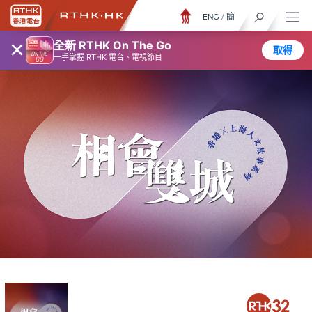
ENG
/
簡
×
全新 RTHK On The Go
取得
一手掌握 RTHK 電台、電視節目