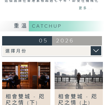
這個品牌在香港紥根超過七十年，即使在機械化
大批生產嘅時代，他們依然堅持在香港自設工
更多...
場，每一個工序都是全人手製作，一針一線都保
留着手作的溫度。
重溫
CATCHUP
創業難，守業更難。第二代掌舵人張宗琪
（Tony）在八十年代末慢慢接手爸爸張子斌的
05
2026
生意；憑着一股韌力積極開拓市場，先後在世界
各地及內地開設門市，把上海紅幫裁縫的技藝帶
上國際舞台。近年他眼見香港裁縫業出現斷層，
決心回到家鄉寧波奉化開設廠房。在這片紅幫裁
縫的發源地，他花了數年時間培育新一代裁縫人
才，讓這裏成為另一個薪火相傳的生產基地。
至於留學美國的第三代張奕庭（Justin），在
紐約分店工作時，偶遇爺爺張子斌的舊客人，那
位客人帶着自己的下一代來做西裝。這份跨越時
相會雙城 - 咫
相會雙城 - 咫
空的信任深深打動了Justin，也堅定了他繼承
尺之情 (下)
尺之情 (上)
家業的決心。十多年前，Justin回港協助Tony