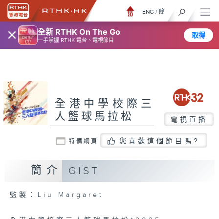
ENG
/
簡
×
全新 RTHK On The Go
取得
一手掌握 RTHK 電台、電視節目
全港中學校際三
人籃球馬拉松
電視直播
您喜歡這個節目嗎?
特備網頁
簡介
GIST
監製：Liu Margaret