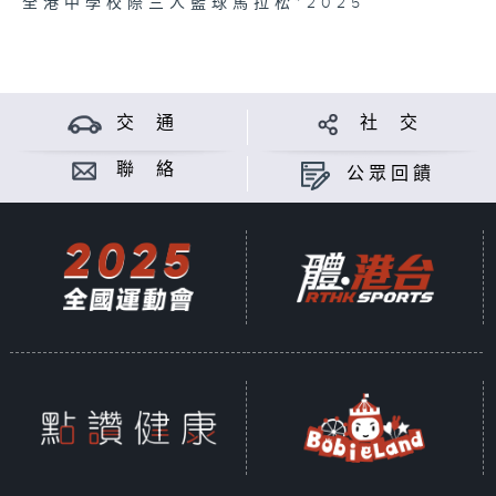
全港中學校際三人籃球馬拉松*2025
交 通
社 交
聯 絡
公眾回饋