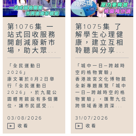
第1076集 一
第1075集 了
站式回收服務
解學生心理健
開創減廢新市
康，建立互相
場，助大眾...
聆聽與分享...
「全民運動日
「城中一日─跨越時
2026」
空的格物實驗」
康文署於8月2日舉
香港故宮文化博物館
行「全民運動日
全新專題展覽「城中
2026」，於九龍公
一日─跨越時空的格
園體育館設有多個攤
物實驗」，匯聚九位
位，讓市民感受...
跨領域香港資深...
03/08/2026
31/07/2026
收看
收看