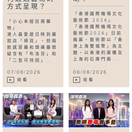
方式呈現？
心聲
,
衞生署
,
註冊藥物
,
銀行工
,
雙軌人生Plus
「香港國際機場文化
藝術節 2026」
「小心未經註冊藥
「香港國際機場文化
物」
藝術節2026」日前
港人最愛遊日時到藥
揭幕，藝術節以「香
妝店「掃貨」，但兩
港上海雙城聚」為主
款感冒藥和頭痛藥懷
題，以香港的唐樓及
疑含有「布洛芬」和
上海的石庫門兩...
「二氫可待因」...
07/08/2026
06/08/2026
收看
收看