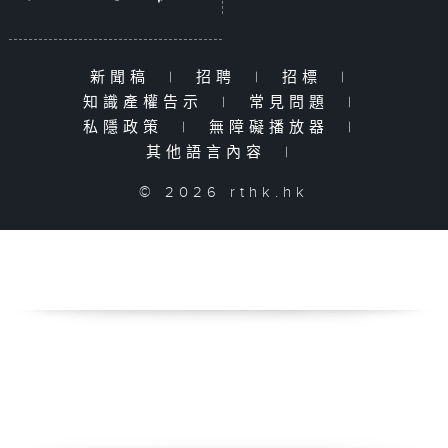
新聞稿
|
招聘
|
招標
|
知識產權告示
|
常見問題
|
私隱政策
|
無障礙播放器
|
其他語言內容
|
© 2026 rthk.hk