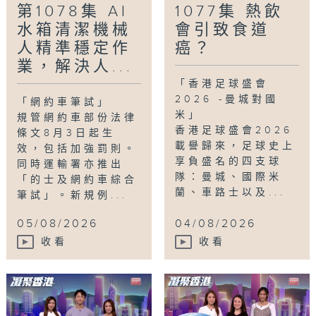
第1078集 AI
1077集 熱飲
水箱清潔機械
會引致食道
人精準穩定作
癌？
業，解決人...
「香港足球盛會
2026 -曼城對國
「網約車筆試」
米」
規管網約車部份法律
香港足球盛會2026
條文8月3日起生
載譽歸來，足球史上
效，包括加強罰則。
享負盛名的四支球
同時運輸署亦推出
隊：曼城、國際米
「的士及網約車綜合
蘭、車路士以及...
筆試」。新規例...
05/08/2026
04/08/2026
收看
收看