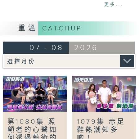
一人。市民購買藥物返港有甚麼風險？又會否觸
更多...
犯法例？
「照顧者心聲．以藝術喘息」
重溫
CATCHUP
照顧患病親人與龐大醫療開支等，是照顧者的主
要壓力來源。早前舉辦的「照顧的藝術」展覽，
07 - 08
2026
透過多位照顧者的藝術創作，真誠呈現他們在生
活與家庭間的心聲與承擔，喚起大眾對照顧者的
關注。
「雙軌人生Plus -棄銀行高薪當學廚」
郭景東在28歲時放棄穩定的銀行工，從零開始
學廚。至今成為Chef George的他，於8年間
已開設了7間餐廳，經歷過的艱難與挑戰不足為
外人道，而他仍專心一意貢獻飲食界，身體力行
道出只要肯放膽嘗試，必能闖出一片天。
第1080集 照
1079集 赤足
顧者的心聲如
鞋熱潮知多
Tag:
凝聚香港
,
Hong Kong United
,
社會
,
何透過藝術的
啲！
民生
,
資訊
,
學廚
,
崔潔彤
,
張嘉儀
,
徐頴堃
,
照顧者