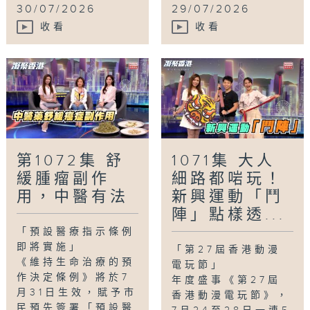
30/07/2026
29/07/2026
收看
收看
第1072集 舒
1071集 大人
緩腫瘤副作
細路都啱玩！
用，中醫有法
新興運動「鬥
陣」點樣透...
「預設醫療指示條例
即將實施」
「第27屆香港動漫
《維持生命治療的預
電玩節」
作決定條例》將於7
年度盛事《第27屆
月31日生效，賦予市
香港動漫電玩節》，
民預先簽署「預設醫