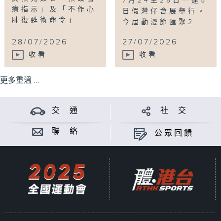
7月24至28日一連5
療指示」及「不作心
日假灣仔會展舉行。
肺復甦術命令」...
今屆動漫節匯聚2...
28/07/2026
27/07/2026
收看
收看
更多重溫 ...
交 通
社 交
聯 絡
公眾回饋