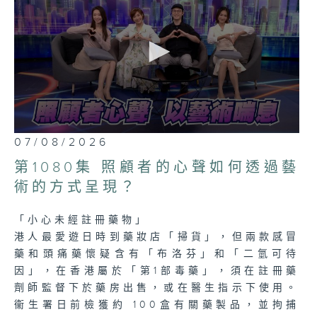
0
07/08/2026
seconds
of
第1080集 照顧者的心聲如何透過藝
23
minutes,
術的方式呈現？
7
seconds
「小心未經註冊藥物」
港人最愛遊日時到藥妝店「掃貨」，但兩款感冒
藥和頭痛藥懷疑含有「布洛芬」和「二氫可待
因」，在香港屬於「第1部毒藥」，須在註冊藥
劑師監督下於藥房出售，或在醫生指示下使用。
衞生署日前檢獲約 100盒有關藥製品，並拘捕