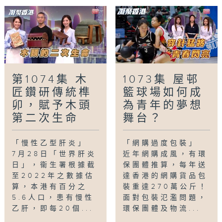
第1074集 木
1073集 屋邨
匠鑽研傳統榫
籃球場如何成
卯，賦予木頭
為青年的夢想
第二次生命
舞台？
「慢性乙型肝炎」
「網購過度包裝」
7月28日「世界肝炎
近年網購成風，有環
日」，衞生署根據截
保團體推算，每年送
至2022年之數據估
達香港的網購貨品包
算，本港有百分之
裝重達270萬公斤！
5.6人口，患有慢性
面對包裝氾濫問題，
乙肝，即每20個...
環保團體及物流...