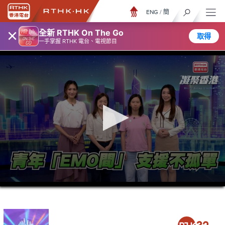
ENG
/
簡
×
全新 RTHK On The Go
取得
一手掌握 RTHK 電台、電視節目
0
seconds
of
23
minutes,
7