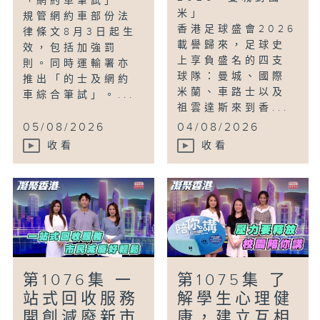
「網約車筆試」
米」
規管網約車部份法
香港足球盛會2026
律條文8月3日起生
載譽歸來，足球史
效，包括加強罰
上享負盛名的四支
則。同時運輸署亦
球隊：曼城、國際
推出「的士及網約
米蘭、車路士以及
車綜合筆試」。...
祖雲達斯來到香...
05/08/2026
04/08/2026
收看
收看
第1076集 一
第1075集 了
站式回收服務
解學生心理健
開創減廢新市
康，建立互相