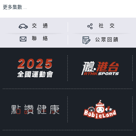
更多集數 ...
交 通
社 交
聯 絡
公眾回饋