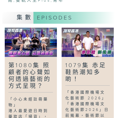
南
,
雙軌人生Plus
,
青年
年輕人力量，讓他們在挑戰中茁壯成長，培
養抗逆力與幸福感。
#青年#心靈#健康#支援#崔潔彤#徐頴堃
集數
EPISODES
「攝影師『越』軌飲食界」
修讀媒體製作的Woods，畢業後便投身影
視行業，擔任不少電視劇及電影的攝影師及
攝影指導，還因工作關係遇上越南籍妻子，
隨後更和太太開設越南小食店。不用拍劇
時，亦主動擔任「湊仔公」，除了是愛妻
第1080集 照
1079集 赤足
號，也是一位好爸爸。
顧者的心聲如
鞋熱潮知多
#雙軌人生Plus #影視#攝影師#越南#小
何透過藝術的
啲！
食#余詠茵
方式呈現？
「香港國際機場文
化藝術節 2026」
「小心未經註冊藥
「香港國際機場文
物」
化藝術節2026」日
港人最愛遊日時到
前揭幕，藝術節以
藥妝店「掃貨」，