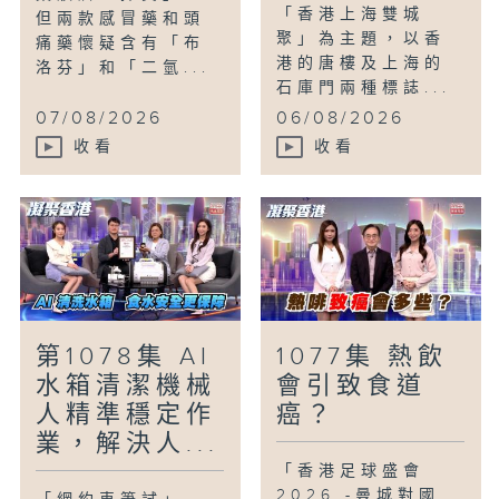
「香港上海雙城
但兩款感冒藥和頭
聚」為主題，以香
痛藥懷疑含有「布
港的唐樓及上海的
洛芬」和「二氫...
石庫門兩種標誌...
07/08/2026
06/08/2026
收看
收看
第1078集 AI
1077集 熱飲
水箱清潔機械
會引致食道
人精準穩定作
癌？
業，解決人...
「香港足球盛會
2026 -曼城對國