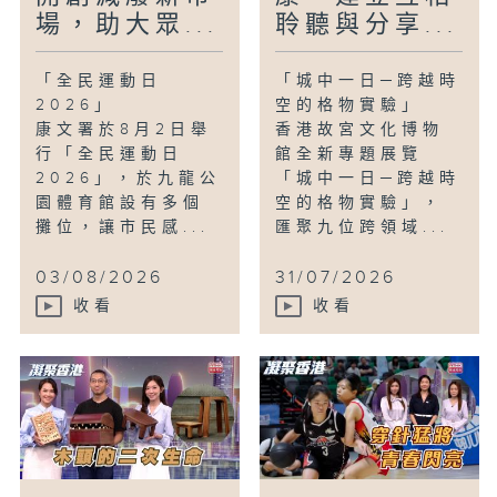
場，助大眾...
聆聽與分享...
「全民運動日
「城中一日─跨越時
2026」
空的格物實驗」
康文署於8月2日舉
香港故宮文化博物
行「全民運動日
館全新專題展覽
2026」，於九龍公
「城中一日─跨越時
園體育館設有多個
空的格物實驗」，
攤位，讓市民感...
匯聚九位跨領域...
03/08/2026
31/07/2026
收看
收看