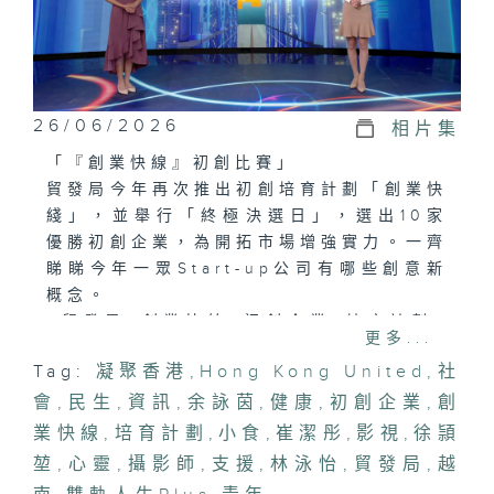
26/06/2026
相片集
「『創業快線』初創比賽」
貿發局今年再次推出初創培育計劃「創業快
綫」，並舉行「終極決選日」，選出10家
優勝初創企業，為開拓市場增強實力。一齊
睇睇今年一眾Start-up公司有哪些創意新
概念。
#貿發局#創業快線#初創企業#培育計劃#
更多...
林泳怡
Tag:
凝聚香港
,
Hong Kong United
,
社
會
「青年『EMO間』支援不孤單」
,
民生
,
資訊
,
余詠茵
,
健康
,
初創企業
,
創
一個以青年為中心的「全天候心靈支援」服
業快線
,
培育計劃
,
小食
,
崔潔彤
,
影視
,
徐頴
務，為青少年心靈健康提供無批判的支援環
堃
,
心靈
,
攝影師
,
支援
,
林泳怡
,
貿發局
,
越
境，幫助他們輕鬆獲取心靈健康資源，賦予