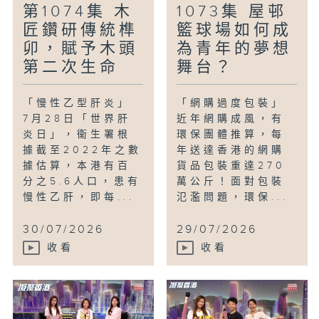
第1074集 木
1073集 屋邨
匠鑽研傳統榫
籃球場如何成
卯，賦予木頭
為青年的夢想
第二次生命
舞台？
「慢性乙型肝炎」
「網購過度包裝」
7月28日「世界肝
近年網購成風，有
炎日」，衞生署根
環保團體推算，每
據截至2022年之數
年送達香港的網購
據估算，本港有百
貨品包裝重達270
分之5.6人口，患有
萬公斤！面對包裝
慢性乙肝，即每...
氾濫問題，環保...
30/07/2026
29/07/2026
收看
收看