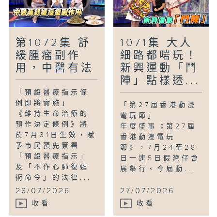
第1072集 舒
1071集 大人
緩腫瘤副作
細路都啱玩！
用，中醫有法
新興運動「鬥
陣」點樣透...
「預設醫療指示條
例即將實施」
「第27屆香港動漫
《維持生命治療的
電玩節」
預作決定條例》將
年度盛事《第27屆
於7月31日生效，賦
香港動漫電玩
予市民預先簽署
節》，7月24至28
「預設醫療指示」
日一連5日假灣仔會
及「不作心肺復甦
展舉行。今屆動...
術命令」的法律...
28/07/2026
27/07/2026
收看
收看