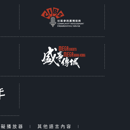
障礙播放器
|
其他語言內容
|