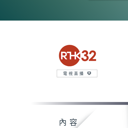
0
seconds
of
2
hours,
13
minutes,
22
seconds
Volume
90%
電視直播
內容