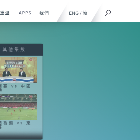
重溫
APPS
我們
ENG
/
簡
其他集數
埔寨 vs 中國
港
國香港 vs 柬
寨