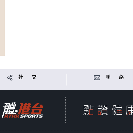
社 交
聯 絡