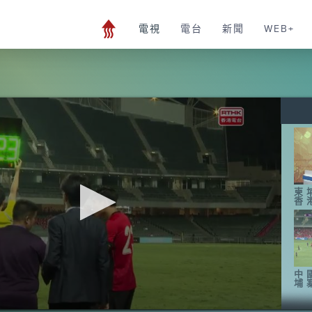
電視
電台
新聞
WEB+
柬
香
中
埔