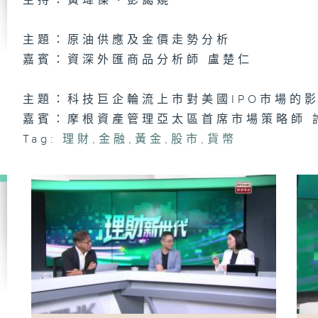
主持：黃瑋傑、彭藹嬈
主題：原油供應及金價走勢分析
嘉賓：資深外匯商品分析師 盧楚仁
理
2
主題：科技巨企輪流上市對美國IPO市場的
嘉賓：摩根資產管理亞太區首席市場策略師 
Tag:
理財
,
金融
,
黃金
,
股市
,
貨幣
理
日
理
3
理