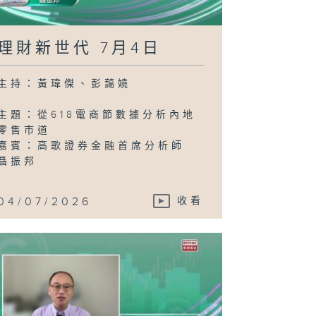
理財新世代 7月4日
主持：黃瑋傑、彭藹嬈
主題：從618電商節數據分析內地
零售市道
嘉賓：高歌證券金融首席分析師
聶振邦
04/07/2026
收看