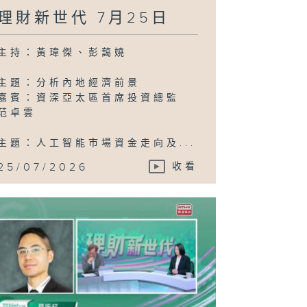
3日
理財新世代 7月25日
主持：黃瑋傑、彭藹嬈
主題：分析內地經濟前景
嘉賓：資深亞太區首席投資總監
范卓雲
主題：人工智能市場資金走向及...
25/07/2026
收看