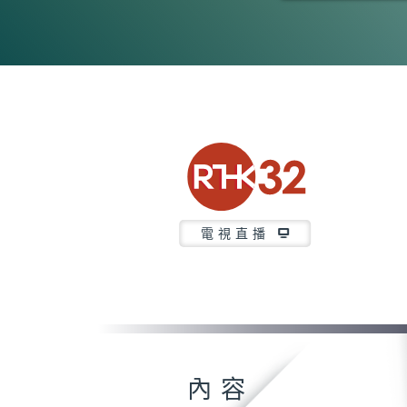
0
seconds
of
46
minutes,
38
seconds
Volume
90%
電視直播
內容