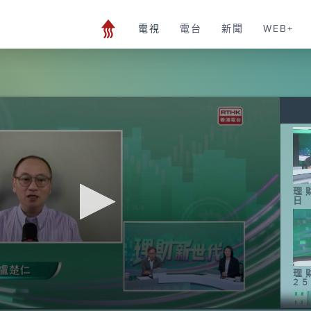
電視
電台
新聞
WEB+
理
日
理
2