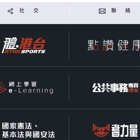
社 交
聯 絡