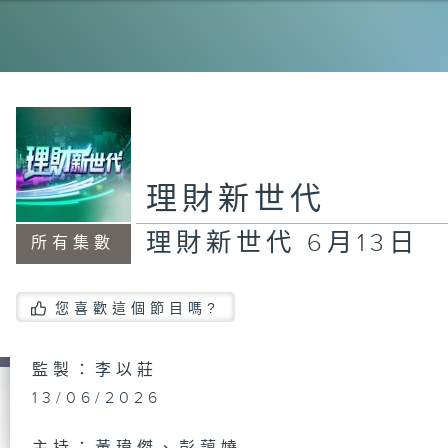
理
18
理
理財新世代
11
理財新世代 6月13日
所有集數
理
您喜歡這個節目嗎?
日
監製：李以莊
13/06/2026
理
2