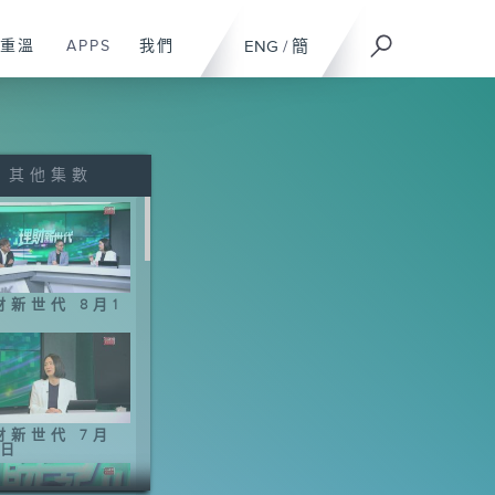
重溫
APPS
我們
ENG
/
簡
其他集數
財新世代 8月1
財新世代 7月
5日