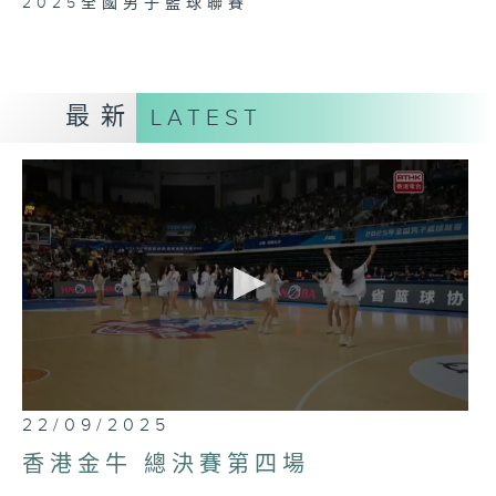
2025全國男子籃球聯賽
最新
LATEST
0
22/09/2025
seconds
of
香港金牛 總決賽第四場
1
hour,