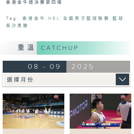
香港金牛總決賽第四場
28
minutes,
19
seconds
Tag:
香港金牛
,
NBL
,
全國男子籃球聯賽
,
籃球
,
長沙勇勝
重溫
CATCHUP
08 - 09
2025