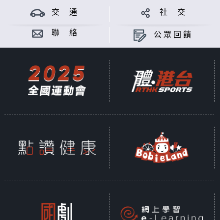
交 通
社 交
聯 絡
公眾回饋