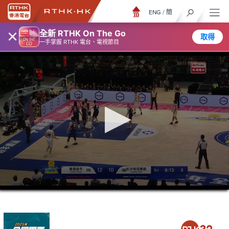
ENG
/
簡
×
全新 RTHK On The Go
取得
一手掌握 RTHK 電台、電視節目
0
seconds
of
2
hours,
19