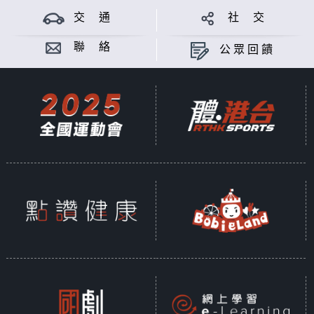
交 通
社 交
聯 絡
公眾回饋