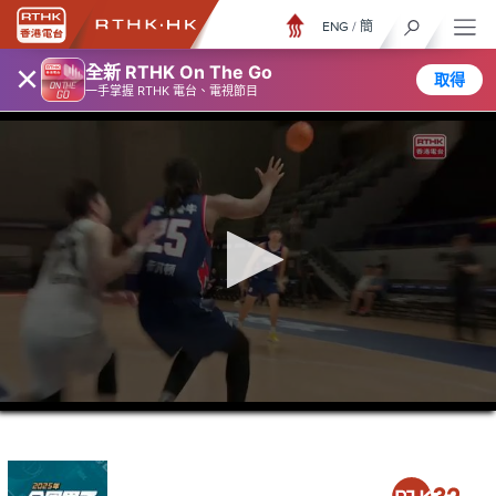
ENG
/
簡
×
全新 RTHK On The Go
取得
一手掌握 RTHK 電台、電視節目
0
seconds
of
1
hour,
40