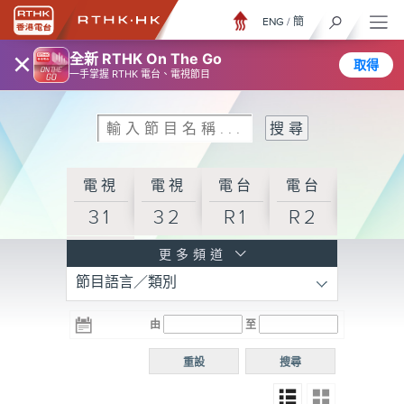
ENG
/
簡
×
全新 RTHK On The Go
取得
一手掌握 RTHK 電台、電視節目
電視
電視
電台
電台
31
32
R1
R2
電台
更多頻道
節目語言／類別
R3
電台
電台
電台
由
至
普通
R4
R5
話台
重設
搜尋