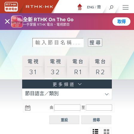
ENG
/
簡
×
全新 RTHK On The Go
取得
一手掌握 RTHK 電台、電視節目
電視
電視
電台
電台
31
32
R1
R2
電台
更多頻道
節目語言／類別
R3
電台
電台
電台
由
至
普通
R4
R5
話台
重設
搜尋