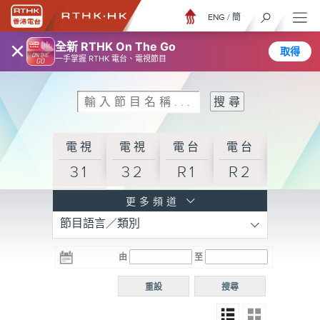
ENG
/
簡
×
全新 RTHK On The Go
取得
一手掌握 RTHK 電台、電視節目
電視
電視
電台
電台
31
32
R1
R2
電台
更多頻道
節目語言／類別
R3
電台
電台
電台
由
至
普通
R4
R5
話台
重設
搜尋