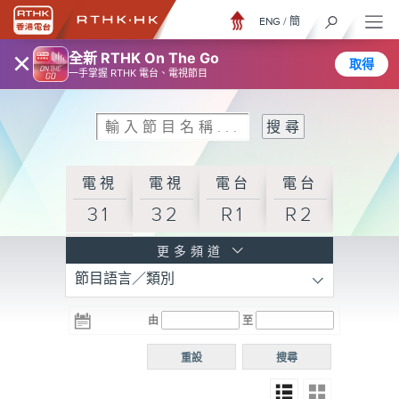
ENG
/
簡
×
全新 RTHK On The Go
取得
一手掌握 RTHK 電台、電視節目
電視
電視
電台
電台
31
32
R1
R2
電台
更多頻道
節目語言／類別
R3
電台
電台
電台
由
至
普通
R4
R5
話台
重設
搜尋