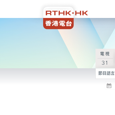
電視
31
節目語言