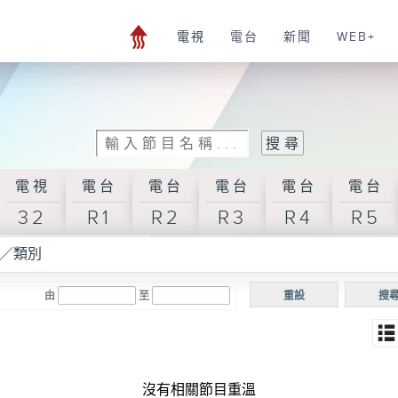
電視
電台
新聞
WEB+
電視
電台
電台
電台
電台
電台
32
R1
R2
R3
R4
R5
／類別
由
至
重設
搜
沒有相關節目重溫