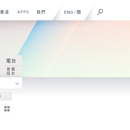
重溫
APPS
我們
ENG
/
簡
電台
普通
話台
尋