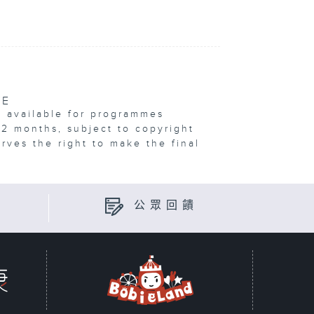
VE
e available for programmes
12 months, subject to copyright
erves the right to make the final
公眾回饋