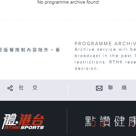
No programme archive found
PROGRAMME ARCHI
Archive service will b
受版權限制內容除外。香
broadcast in the past 
restrictions. RTHK res
decision.
社 交
聯 絡