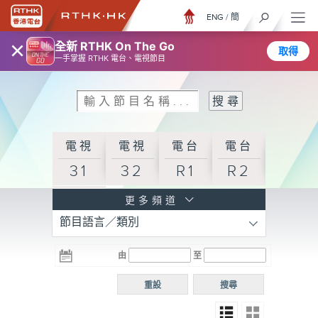
ENG
/
簡
×
全新 RTHK On The Go
取得
一手掌握 RTHK 電台、電視節目
電視
電視
電台
電台
31
32
R1
R2
電台
更多頻道
節目語言／類別
R3
電台
電台
電台
由
至
普通
R4
R5
話台
重設
搜尋