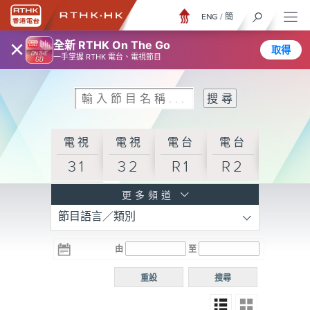
ENG
/
簡
×
全新 RTHK On The Go
取得
一手掌握 RTHK 電台、電視節目
電視
電視
電台
電台
31
32
R1
R2
電台
更多頻道
節目語言／類別
R3
電台
電台
電台
由
至
普通
R4
R5
話台
重設
搜尋