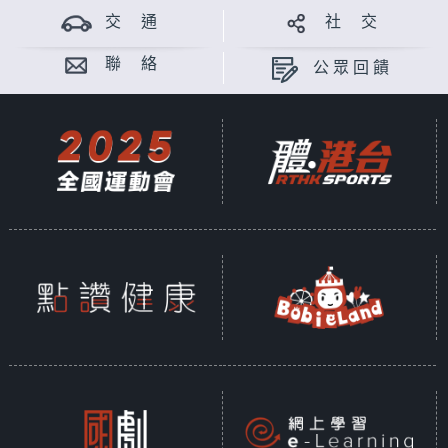
交 通
社 交
聯 絡
公眾回饋