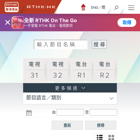
ENG
/
簡
×
全新 RTHK On The Go
取得
一手掌握 RTHK 電台、電視節目
電視
電視
電台
電台
31
32
R1
R2
電台
更多頻道
節目語言／類別
R3
電台
電台
電台
由
至
普通
R4
R5
話台
重設
搜尋