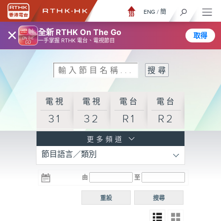
ENG
/
簡
×
全新 RTHK On The Go
取得
一手掌握 RTHK 電台、電視節目
電視
電視
電台
電台
31
32
R1
R2
電台
更多頻道
節目語言／類別
R3
電台
電台
電台
由
至
普通
R4
R5
話台
重設
搜尋