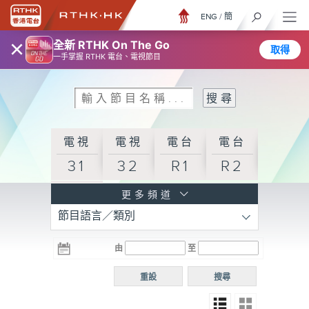
ENG
/
簡
×
全新 RTHK On The Go
取得
一手掌握 RTHK 電台、電視節目
電視
電視
電台
電台
31
32
R1
R2
電台
更多頻道
節目語言／類別
R3
電台
電台
電台
由
至
普通
R4
R5
話台
重設
搜尋