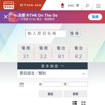
ENG
/
簡
×
全新 RTHK On The Go
取得
一手掌握 RTHK 電台、電視節目
電視
電視
電台
電台
31
32
R1
R2
電台
更多頻道
節目語言／類別
R3
電台
電台
電台
由
至
普通
R4
R5
話台
重設
搜尋