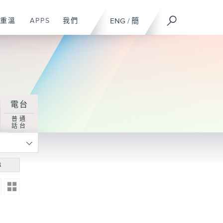
重溫
APPS
我們
ENG
/
簡
電台
普通
話台
尋