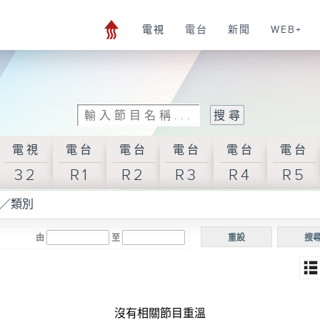
電視
電台
新聞
WEB+
電視
電台
電台
電台
電台
電台
32
R1
R2
R3
R4
R5
／類別
由
至
重設
搜
沒有相關節目重溫