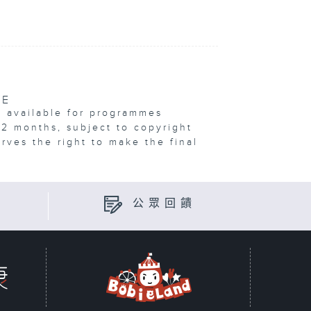
VE
e available for programmes
12 months, subject to copyright
erves the right to make the final
公眾回饋