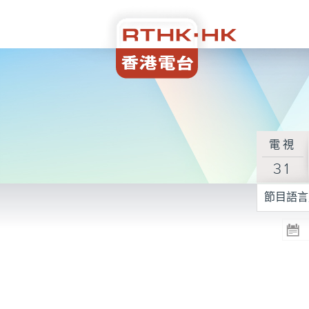
電視
31
節目語言