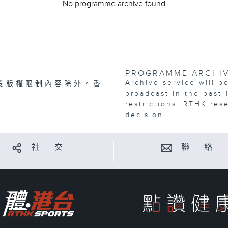
No programme archive found
PROGRAMME ARCHI
Archive service will b
受版權限制內容除外。香
broadcast in the past 
restrictions. RTHK res
decision.
社 交
聯 絡