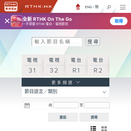
ENG
/
簡
×
全新 RTHK On The Go
取得
一手掌握 RTHK 電台、電視節目
電視
電視
電台
電台
31
32
R1
R2
電台
更多頻道
節目語言／類別
R3
電台
電台
電台
由
至
普通
R4
R5
話台
重設
搜尋