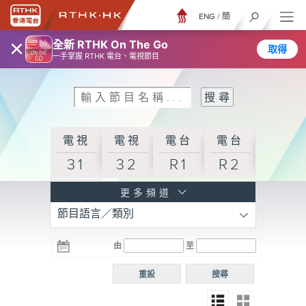
ENG
/
簡
×
全新 RTHK On The Go
取得
一手掌握 RTHK 電台、電視節目
電視
電視
電台
電台
31
32
R1
R2
電台
更多頻道
節目語言／類別
R3
電台
電台
電台
由
至
普通
R4
R5
話台
重設
搜尋