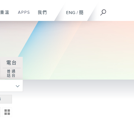
重溫
APPS
我們
ENG
/
簡
電台
普通
話台
尋