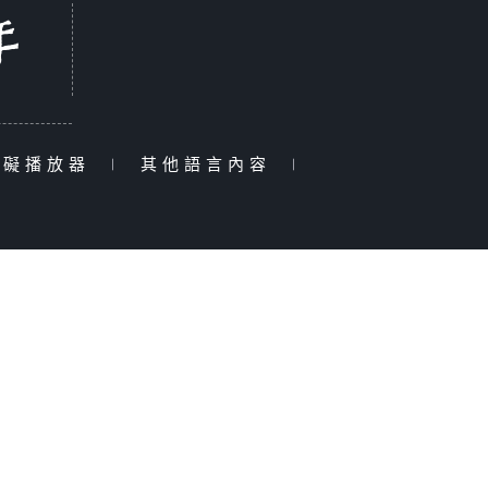
障礙播放器
|
其他語言內容
|