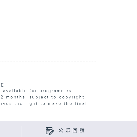
VE
e available for programmes
12 months, subject to copyright
erves the right to make the final
公眾回饋