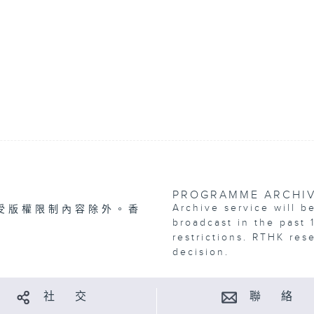
PROGRAMME ARCHI
Archive service will b
受版權限制內容除外。香
broadcast in the past 
restrictions. RTHK res
decision.
社 交
聯 絡