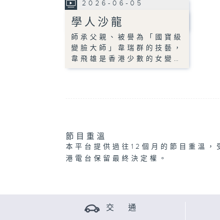
2026-06-05
學人沙龍
師承父親、被譽為「國寶級
變臉大師」韋瑞群的技藝，
韋飛雄是香港少數的女變…
節目重溫
本平台提供過往12個月的節目重溫，
港電台保留最終決定權。
交 通