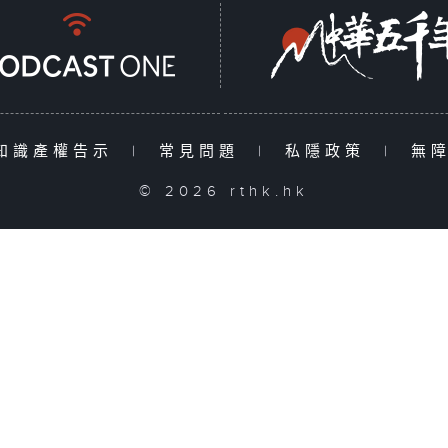
知識產權告示
|
常見問題
|
私隱政策
|
無
© 2026 rthk.hk