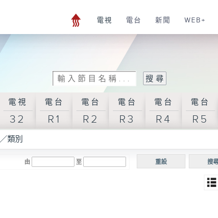
電視
電台
新聞
WEB+
電視
電台
電台
電台
電台
電台
32
R1
R2
R3
R4
R5
／類別
由
至
重設
搜