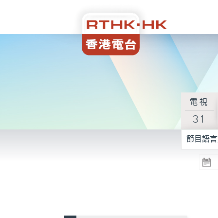
電視
31
節目語言