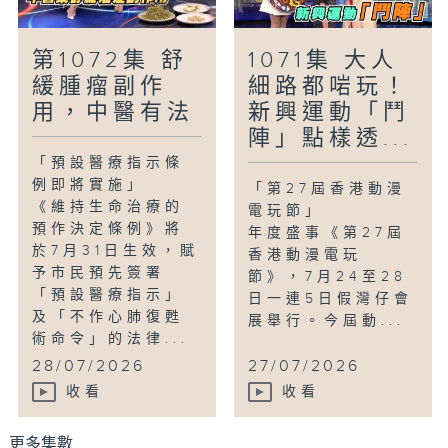
第1072集 舒
1071集 大人
緩腫瘤副作
細路都啱玩！
用，中醫有法
新興運動「鬥
陣」點樣透...
「預設醫療指示條
例即將實施」
「第27屆香港動漫
《維持生命治療的
電玩節」
預作決定條例》將
年度盛事《第27屆
於7月31日生效，賦
香港動漫電玩
予市民預先簽署
節》，7月24至28
「預設醫療指示」
日一連5日假灣仔會
及「不作心肺復甦
展舉行。今屆動...
術命令」的法律...
28/07/2026
27/07/2026
收看
收看
更多集數 ...