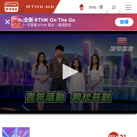
ENG
/
簡
×
全新 RTHK On The Go
取得
一手掌握 RTHK 電台、電視節目
0
seconds
of
23
minutes,
6