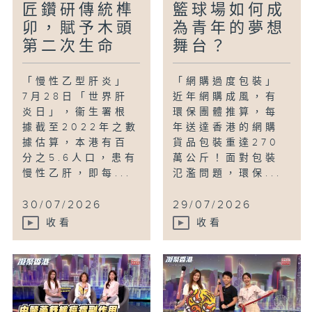
匠鑽研傳統榫
籃球場如何成
卯，賦予木頭
為青年的夢想
第二次生命
舞台？
「慢性乙型肝炎」
「網購過度包裝」
7月28日「世界肝
近年網購成風，有
炎日」，衞生署根
環保團體推算，每
據截至2022年之數
年送達香港的網購
據估算，本港有百
貨品包裝重達270
分之5.6人口，患有
萬公斤！面對包裝
慢性乙肝，即每...
氾濫問題，環保...
30/07/2026
29/07/2026
收看
收看