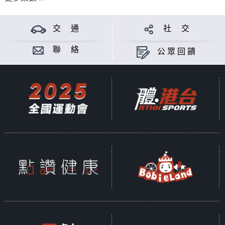
交 通
社 交
聯 絡
公眾回饋