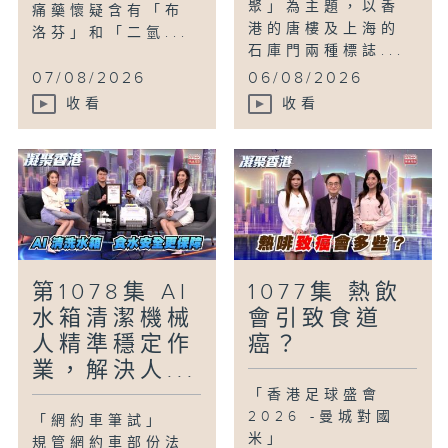
聚」為主題，以香
痛藥懷疑含有「布
港的唐樓及上海的
洛芬」和「二氫...
石庫門兩種標誌...
07/08/2026
06/08/2026
收看
收看
第1078集 AI
1077集 熱飲
水箱清潔機械
會引致食道
人精準穩定作
癌？
業，解決人...
「香港足球盛會
2026 -曼城對國
「網約車筆試」
米」
規管網約車部份法