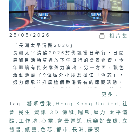
25/05/2026
相片集
「長洲太平清醮2026」
長洲太平清醮2026於佛誕當日舉行，日間
最觸目活動莫過於下午舉行的會景巡遊，今
年繼續有民安隊落力演出，另一方面，飄色
活動邀請了9位區外小朋友擔任「色芯」，
努力傳承並推廣這個香港獨有的節慶活動。
#長洲#太平清醮#佛誕#會景巡遊#色芯#徐
更多...
頴堃
Tag:
凝聚香港
,
Hong Kong United
,
社
會
「青年活動跨代共融」
,
民生
,
資訊
,
3D
,
佛誕
,
喘息
,
壓力
,
太平清
現代都市生活節奏急速，市民往往背負著不
醮
,
工作坊
,
心靈
,
會景巡遊
,
玩樂好去處
,
立
同壓力。透過參與社區文化活動，人們能暫
體書
,
紙藝
,
色芯
,
都市
,
長洲
,
靜觀
時抽離喧囂，找到心靈的喘息空間。有青年