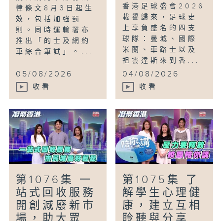
香港足球盛會2026
律條文8月3日起生
載譽歸來，足球史
效，包括加強罰
上享負盛名的四支
則。同時運輸署亦
球隊：曼城、國際
推出「的士及網約
米蘭、車路士以及
車綜合筆試」。...
祖雲達斯來到香...
05/08/2026
04/08/2026
收看
收看
第1076集 一
第1075集 了
站式回收服務
解學生心理健
開創減廢新市
康，建立互相
場，助大眾...
聆聽與分享...