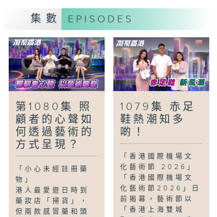
組織就舉辦了不同活動，除了提供靜觀與交
集數
EPISODES
流的契機，更讓參與者在互動中建立良好鄰
里關係，調整心境，增強面對挑戰的韌性。
#都市#壓力#心靈#喘息#靜觀#梁凱寧#丘
靜雯
「玩樂好去處-手造立體書體驗」
立體書是利用紙藝製作，讓平面書在翻閱時
中間彈起，形成3D立體場景。今集主持會
第1080集 照
1079集 赤足
在工作坊學習製作手造立體書，從基礎結構
顧者的心聲如
鞋熱潮知多
到裝幀技藝，體驗當中創作的樂趣。
何透過藝術的
啲！
#玩樂好去處#立體書#紙藝#3D #工作坊#
方式呈現？
徐頴堃
「香港國際機場文
化藝術節 2026」
「小心未經註冊藥
「香港國際機場文
物」
化藝術節2026」日
港人最愛遊日時到
前揭幕，藝術節以
藥妝店「掃貨」，
「香港上海雙城
但兩款感冒藥和頭