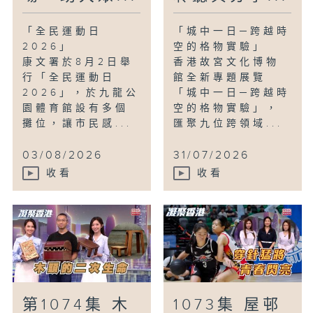
「全民運動日
「城中一日─跨越時
2026」
空的格物實驗」
康文署於8月2日舉
香港故宮文化博物
行「全民運動日
館全新專題展覽
2026」，於九龍公
「城中一日─跨越時
園體育館設有多個
空的格物實驗」，
攤位，讓市民感...
匯聚九位跨領域...
03/08/2026
31/07/2026
收看
收看
第1074集 木
1073集 屋邨