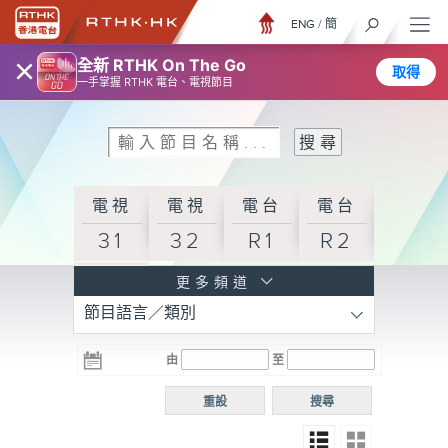
ENG
/
簡
×
全新 RTHK On The Go
取得
一手掌握 RTHK 電台、電視節目
電視
電視
電台
電台
31
32
R1
R2
電台
更多頻道
節目語言／類別
R3
電台
電台
電台
由
至
普通
R4
R5
話台
重設
搜尋