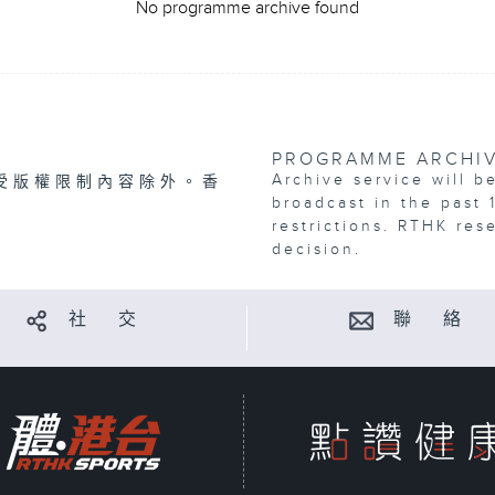
No programme archive found
PROGRAMME ARCHI
Archive service will b
受版權限制內容除外。香
broadcast in the past 
restrictions. RTHK res
decision.
社 交
聯 絡