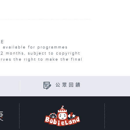
VE
e available for programmes
12 months, subject to copyright
erves the right to make the final
公眾回饋