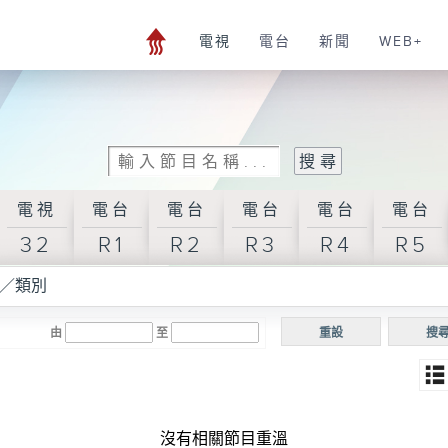
電視
電台
新聞
WEB+
電視
電台
電台
電台
電台
電台
32
R1
R2
R3
R4
R5
／類別
由
至
重設
搜
沒有相關節目重溫