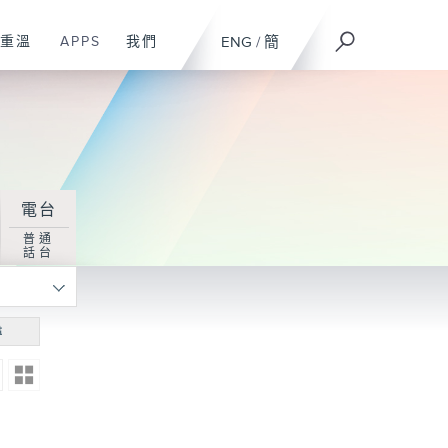
重溫
APPS
我們
ENG
/
簡
電台
普通
話台
尋