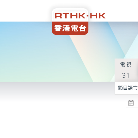
電視
31
節目語言