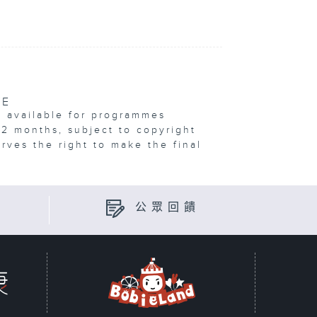
VE
e available for programmes
12 months, subject to copyright
erves the right to make the final
公眾回饋