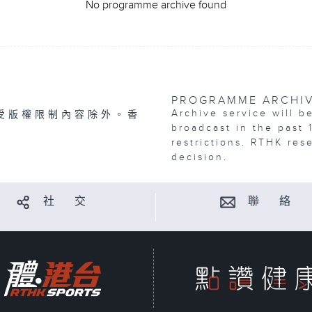
No programme archive found
PROGRAMME ARCHI
Archive service will b
受版權限制內容除外。香
broadcast in the past 
restrictions. RTHK res
decision.
社 交
聯 絡