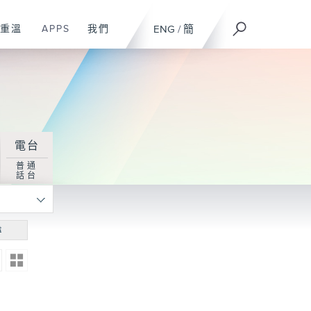
重溫
APPS
我們
ENG
/
簡
電台
普通
話台
尋