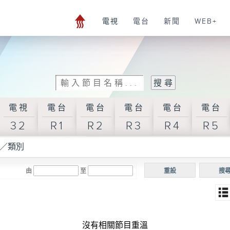
電視
電台
新聞
WEB+
電視
電台
電台
電台
電台
電台
32
R1
R2
R3
R4
R5
／類別
由
至
重設
搜
沒有相關節目重溫