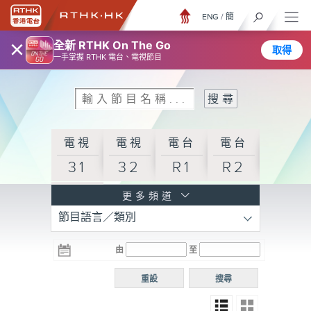
ENG
/
簡
×
全新 RTHK On The Go
取得
一手掌握 RTHK 電台、電視節目
電視
電視
電台
電台
31
32
R1
R2
電台
更多頻道
節目語言／類別
R3
電台
電台
電台
由
至
普通
R4
R5
話台
重設
搜尋