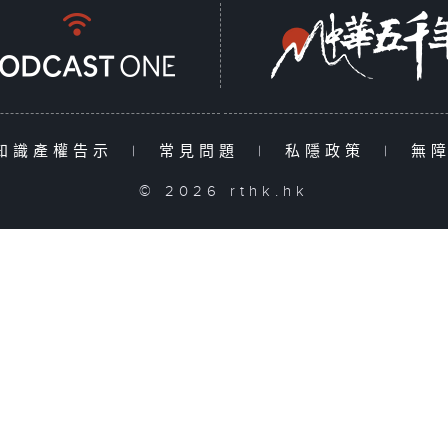
知識產權告示
|
常見問題
|
私隱政策
|
無
© 2026 rthk.hk