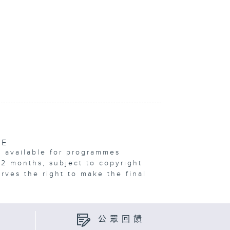
VE
e available for programmes
12 months, subject to copyright
erves the right to make the final
公眾回饋