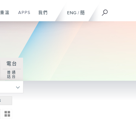
重溫
APPS
我們
ENG
/
簡
電台
普通
話台
尋