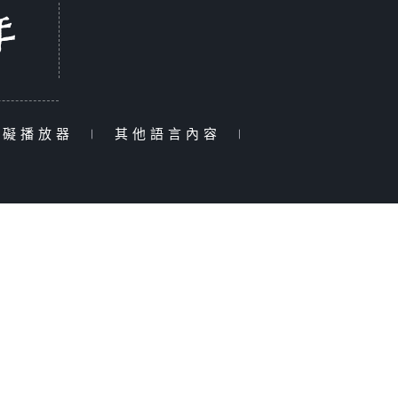
障礙播放器
|
其他語言內容
|