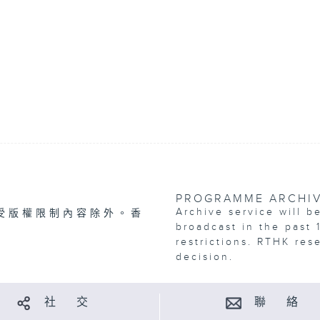
PROGRAMME ARCHI
Archive service will b
受版權限制內容除外。香
broadcast in the past 
restrictions. RTHK res
decision.
社 交
聯 絡