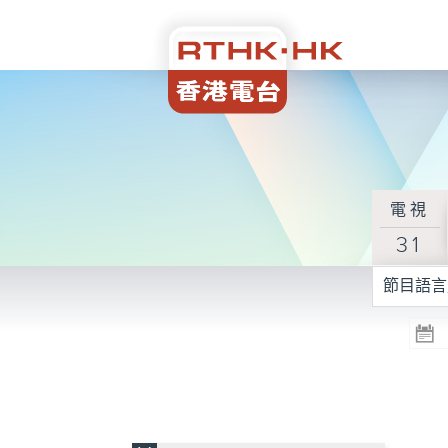
電視
31
節目語言