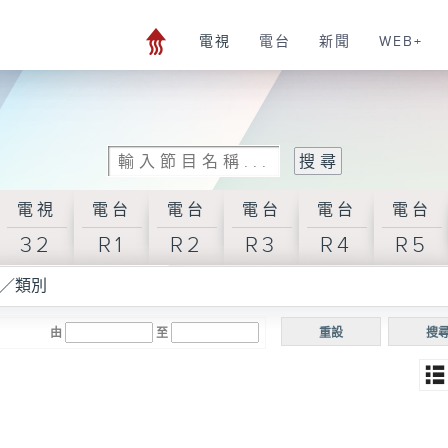
電視
電台
新聞
WEB+
電視
電台
電台
電台
電台
電台
32
R1
R2
R3
R4
R5
／類別
由
至
重設
搜