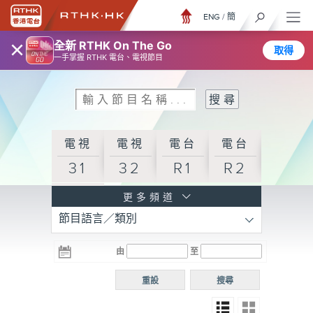
ENG
/
簡
×
全新 RTHK On The Go
取得
一手掌握 RTHK 電台、電視節目
電視
電視
電台
電台
31
32
R1
R2
電台
更多頻道
節目語言／類別
R3
電台
電台
電台
由
至
普通
R4
R5
話台
重設
搜尋