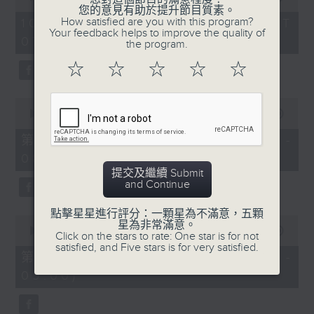
of
您的意見有助於提升節目質素。
1
How satisfied are you with this program?
10/08/2026 - 足本 Full (HKT
hour,
Your feedback helps to improve the quality of
07:05 - 09:00)
50
the program.
minutes,
0
☆
☆
☆
☆
☆
seconds
0
seconds
00:00
55:10
of
55
第一部份 Part 1 (HKT 07:05 -
minutes,
08:00)
10
seconds
提交及繼續 Submit
and Continue
點擊星星進行評分：一顆星為不滿意，五顆
0
星為非常滿意。
seconds
00:00
55:10
Click on the stars to rate: One star is for not
of
satisfied, and Five stars is for very satisfied.
55
第二部份 Part 2 (HKT 08:05 -
minutes,
09:00)
10
seconds