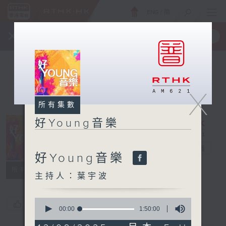
ENG
/
簡
×
全新 RTHK On The Go
取得
一手掌握 RTHK 電台、電視節目
X
所有集數
好Young音樂
好Young音樂
電台直播
好Young音樂
所有集數
主持人：葉宇波
0
您喜歡這個節目嗎?
seconds
00:00
1:50:00
of
1