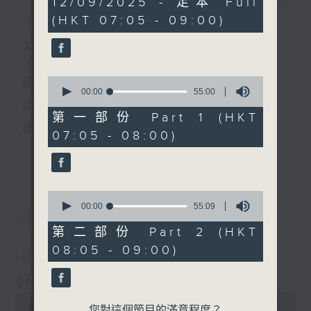
12/09/2025 - 足本 Full
簡介
GIST
hour,
(HKT 07:05 - 09:00)
50
minutes,
0
主持人：葉宇波
seconds
《好Young音樂》
0
經典歌，共鳴曾經那Young的時光；
seconds
00:00
55:00
of
流行曲，感受當下這Young的時刻。
55
第一部份 Part 1 (HKT
minutes,
跟隨音樂的flow，溫故，知新。
07:05 - 08:00)
0
seconds
香港電台普通話台《好Young音樂》！
更多...
節目版塊包括：晨曲悠揚、好Young主題、粵語播
0
（廣東歌經典）、溫故知新（新歌精選）。
seconds
00:00
55:09
最新
LATEST
of
55
第二部份 Part 2 (HKT
minutes,
星期一至五早七點，
08:05 - 09:00)
9
10/08/2026
seconds
《好Young音樂》
好Young音樂
葉宇波為你呈現音樂好模Young！
0
seconds
00:00
1:50:00
您對這個節目的滿意程度？