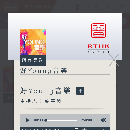
ENG
/
簡
×
全新 RTHK On The Go
取得
一手掌握 RTHK 電台、電視節目
X
所有集數
好Young音樂
好Young音樂
電台直播
好Young音樂
所有集數
主持人：葉宇波
0
您喜歡這個節目嗎?
seconds
00:00
1:50:00
of
1