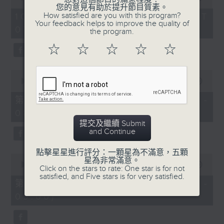
of
您的意見有助於提升節目質素。
1
How satisfied are you with this program?
10/08/2026 - 足本 Full (HKT
hour,
Your feedback helps to improve the quality of
07:05 - 09:00)
50
the program.
minutes,
0
☆
☆
☆
☆
☆
seconds
0
seconds
00:00
55:10
of
55
第一部份 Part 1 (HKT 07:05 -
minutes,
08:00)
10
seconds
提交及繼續 Submit
and Continue
點擊星星進行評分：一顆星為不滿意，五顆
0
星為非常滿意。
seconds
00:00
55:10
Click on the stars to rate: One star is for not
of
satisfied, and Five stars is for very satisfied.
55
第二部份 Part 2 (HKT 08:05 -
minutes,
09:00)
10
seconds