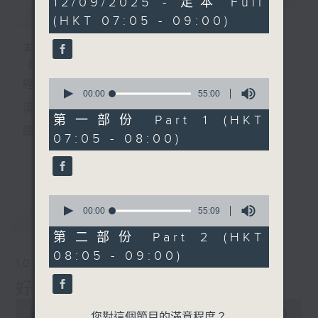
12/09/2025 - 足本 Full
簡介
GIST
hour,
(HKT 07:05 - 09:00)
50
minutes,
0
主持人：葉宇波
seconds
《好Young音樂》
0
經典歌，共鳴曾經那Young的時光；
seconds
00:00
55:00
of
流行曲，感受當下這Young的時刻。
55
第一部份 Part 1 (HKT
minutes,
跟隨音樂的flow，溫故，知新。
07:05 - 08:00)
0
seconds
香港電台普通話台《好Young音樂》！
更多...
節目版塊包括：晨曲悠揚、好Young主題、粵語播
0
（廣東歌經典）、溫故知新（新歌精選）。
seconds
00:00
55:09
最新
LATEST
of
55
第二部份 Part 2 (HKT
minutes,
星期一至五早七點，
08:05 - 09:00)
9
10/08/2026
seconds
《好Young音樂》
好Young音樂
葉宇波為你呈現音樂好模Young！
0
seconds
00:00
1:50:00
您對這個節目的滿意程度？