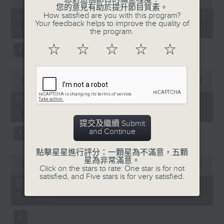
of
您的意見有助於提升節目質素。
1
How satisfied are you with this program?
07/08/2026 - 足本 Full (HKT
hour,
Your feedback helps to improve the quality of
07:05 - 09:00)
49
the program.
minutes,
59
☆
☆
☆
☆
☆
seconds
0
seconds
00:00
55:00
of
55
第一部份 Part 1 (HKT 07:05 -
minutes,
08:00)
0
seconds
提交及繼續 Submit
and Continue
點擊星星進行評分：一顆星為不滿意，五顆
0
星為非常滿意。
seconds
00:00
55:09
Click on the stars to rate: One star is for not
of
satisfied, and Five stars is for very satisfied.
55
第二部份 Part 2 (HKT 08:05 -
minutes,
09:00)
9
seconds