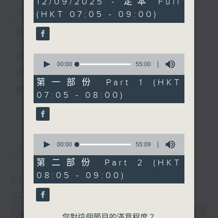
12/09/2025 - 足本 Full
簡介
GIST
hour,
(HKT 07:05 - 09:00)
50
minutes,
0
主持人：葉宇波
seconds
《好Young音樂》
0
經典歌，共鳴曾經那Young的時光；
seconds
00:00
55:00
of
流行曲，感受當下這Young的時刻。
55
第一部份 Part 1 (HKT
minutes,
跟隨音樂的flow，溫故，知新。
07:05 - 08:00)
0
seconds
香港電台普通話台《好Young音樂》！
更多...
節目版塊包括：晨曲悠揚、好Young主題、粵語播
0
（廣東歌經典）、溫故知新（新歌精選）。
seconds
00:00
55:09
最新
LATEST
of
55
第二部份 Part 2 (HKT
minutes,
星期一至五早七點，
08:05 - 09:00)
9
07/08/2026
seconds
《好Young音樂》
好Young音樂
葉宇波為你呈現音樂好模Young！
0
seconds
00:00
1:49:59
您對這個節目的滿意程度？