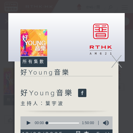
ENG
/
簡
×
全新 RTHK On The Go
取得
一手掌握 RTHK 電台、電視節目
X
所有集數
好Young音樂
好Young音樂
電台直播
好Young音樂
所有集數
主持人：葉宇波
0
您喜歡這個節目嗎?
seconds
00:00
1:50:00
of
1