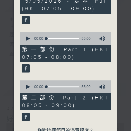
15/05/2026 - 足本 Full
簡介
GIST
hour,
(HKT 07:05 - 09:00)
49
minutes,
59
主持人：葉宇波
seconds
《好Young音樂》
0
經典歌，共鳴曾經那Young的時光；
seconds
00:00
55:00
of
流行曲，感受當下這Young的時刻。
55
第一部份 Part 1 (HKT
minutes,
跟隨音樂的flow，溫故，知新。
07:05 - 08:00)
0
seconds
香港電台普通話台《好Young音樂》！
更多...
節目版塊包括：晨曲悠揚、好Young主題、粵語播
0
（廣東歌經典）、溫故知新（新歌精選）。
seconds
00:00
55:09
最新
LATEST
of
55
第二部份 Part 2 (HKT
minutes,
星期一至五早七點，
08:05 - 09:00)
9
07/08/2026
seconds
《好Young音樂》
好Young音樂
葉宇波為你呈現音樂好模Young！
0
seconds
00:00
1:49:59
您對這個節目的滿意程度？