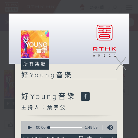
ENG
/
簡
×
全新 RTHK On The Go
取得
一手掌握 RTHK 電台、電視節目
X
所有集數
好Young音樂
好Young音樂
電台直播
好Young音樂
所有集數
主持人：葉宇波
0
您喜歡這個節目嗎?
seconds
00:00
1:49:59
of
1