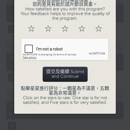
of
您的意見有助於提升節目質素。
1
How satisfied are you with this program?
07/08/2026 - 足本 Full (HKT
hour,
Your feedback helps to improve the quality of
07:05 - 09:00)
49
the program.
minutes,
59
☆
☆
☆
☆
☆
seconds
0
seconds
00:00
55:00
of
55
第一部份 Part 1 (HKT 07:05 -
minutes,
08:00)
0
seconds
提交及繼續 Submit
and Continue
點擊星星進行評分：一顆星為不滿意，五顆
0
星為非常滿意。
seconds
00:00
55:09
Click on the stars to rate: One star is for not
of
satisfied, and Five stars is for very satisfied.
55
第二部份 Part 2 (HKT 08:05 -
minutes,
09:00)
9
seconds