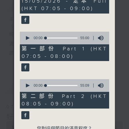
15/05/2026 - 足本 Full
簡介
GIST
hour,
(HKT 07:05 - 09:00)
49
minutes,
59
主持人：葉宇波
seconds
《好Young音樂》
0
經典歌，共鳴曾經那Young的時光；
seconds
00:00
55:00
of
流行曲，感受當下這Young的時刻。
55
第一部份 Part 1 (HKT
minutes,
跟隨音樂的flow，溫故，知新。
07:05 - 08:00)
0
seconds
香港電台普通話台《好Young音樂》！
更多...
節目版塊包括：晨曲悠揚、好Young主題、粵語播
0
（廣東歌經典）、溫故知新（新歌精選）。
seconds
00:00
55:09
最新
LATEST
of
55
第二部份 Part 2 (HKT
minutes,
星期一至五早七點，
08:05 - 09:00)
9
07/08/2026
seconds
《好Young音樂》
好Young音樂
葉宇波為你呈現音樂好模Young！
0
seconds
00:00
1:49:59
您對這個節目的滿意程度？