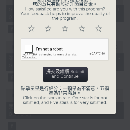
of
您的意見有助於提升節目質素。
1
How satisfied are you with this program?
07/08/2026 - 足本 Full (HKT
hour,
Your feedback helps to improve the quality of
07:05 - 09:00)
49
the program.
minutes,
59
☆
☆
☆
☆
☆
seconds
0
seconds
00:00
55:00
of
55
第一部份 Part 1 (HKT 07:05 -
minutes,
08:00)
0
seconds
提交及繼續 Submit
and Continue
點擊星星進行評分：一顆星為不滿意，五顆
0
星為非常滿意。
seconds
00:00
55:09
Click on the stars to rate: One star is for not
of
satisfied, and Five stars is for very satisfied.
55
第二部份 Part 2 (HKT 08:05 -
minutes,
09:00)
9
seconds