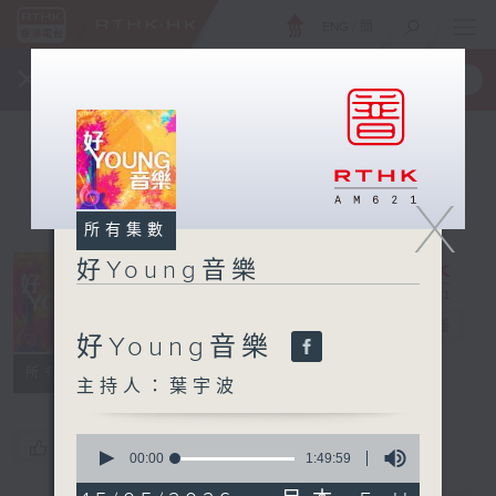
ENG
/
簡
×
全新 RTHK On The Go
取得
一手掌握 RTHK 電台、電視節目
X
所有集數
好Young音樂
好Young音樂
電台直播
好Young音樂
所有集數
主持人：葉宇波
0
您喜歡這個節目嗎?
seconds
00:00
1:49:59
of
1