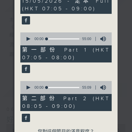
15/05/2026 - 足本 Full
簡介
GIST
hour,
(HKT 07:05 - 09:00)
49
minutes,
59
主持人：葉宇波
seconds
《好Young音樂》
0
經典歌，共鳴曾經那Young的時光；
seconds
00:00
55:00
of
流行曲，感受當下這Young的時刻。
55
第一部份 Part 1 (HKT
minutes,
跟隨音樂的flow，溫故，知新。
07:05 - 08:00)
0
seconds
香港電台普通話台《好Young音樂》！
更多...
節目版塊包括：晨曲悠揚、好Young主題、粵語播
0
（廣東歌經典）、溫故知新（新歌精選）。
seconds
00:00
55:09
最新
LATEST
of
55
第二部份 Part 2 (HKT
minutes,
星期一至五早七點，
08:05 - 09:00)
9
06/08/2026
seconds
《好Young音樂》
好Young音樂
葉宇波為你呈現音樂好模Young！
0
seconds
00:00
1:49:59
您對這個節目的滿意程度？