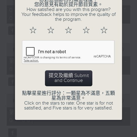
of
您的意見有助於提升節目質素。
1
How satisfied are you with this program?
06/08/2026 - 足本 Full (HKT
hour,
Your feedback helps to improve the quality of
07:05 - 09:00)
49
the program.
minutes,
59
☆
☆
☆
☆
☆
seconds
0
seconds
00:00
55:00
of
55
第一部份 Part 1 (HKT 07:05 -
minutes,
08:00)
0
seconds
提交及繼續 Submit
and Continue
點擊星星進行評分：一顆星為不滿意，五顆
0
星為非常滿意。
seconds
00:00
55:09
Click on the stars to rate: One star is for not
of
satisfied, and Five stars is for very satisfied.
55
第二部份 Part 2 (HKT 08:05 -
minutes,
09:00)
9
seconds