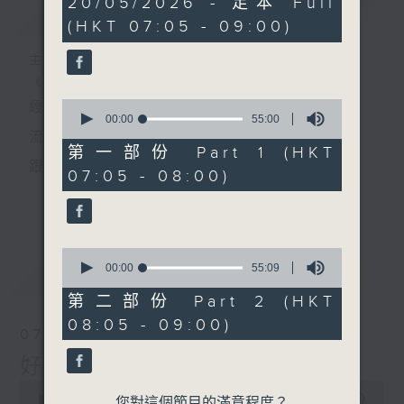
20/05/2026 - 足本 Full
簡介
GIST
hour,
(HKT 07:05 - 09:00)
49
minutes,
59
主持人：葉宇波
seconds
《好Young音樂》
0
經典歌，共鳴曾經那Young的時光；
seconds
00:00
55:00
of
流行曲，感受當下這Young的時刻。
55
第一部份 Part 1 (HKT
minutes,
跟隨音樂的flow，溫故，知新。
07:05 - 08:00)
0
seconds
香港電台普通話台《好Young音樂》！
更多...
節目版塊包括：晨曲悠揚、好Young主題、粵語播
0
（廣東歌經典）、溫故知新（新歌精選）。
seconds
00:00
55:09
最新
LATEST
of
55
第二部份 Part 2 (HKT
minutes,
星期一至五早七點，
08:05 - 09:00)
9
07/08/2026
seconds
《好Young音樂》
好Young音樂
葉宇波為你呈現音樂好模Young！
0
seconds
00:00
1:49:59
您對這個節目的滿意程度？