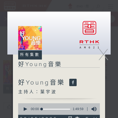
ENG
/
簡
×
全新 RTHK On The Go
取得
一手掌握 RTHK 電台、電視節目
X
所有集數
好Young音樂
好Young音樂
電台直播
好Young音樂
所有集數
主持人：葉宇波
0
您喜歡這個節目嗎?
seconds
00:00
1:49:59
of
1