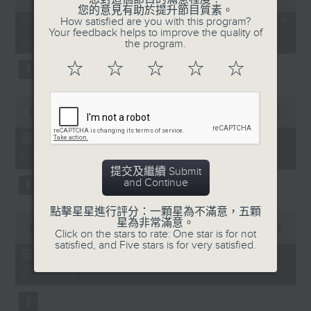
of
您的意見有助於提升節目質素。
1
How satisfied are you with this program?
07/08/2026 - 足本 Full (HKT
hour,
Your feedback helps to improve the quality of
07:05 - 09:00)
49
the program.
minutes,
59
☆
☆
☆
☆
☆
seconds
0
seconds
00:00
55:00
of
55
第一部份 Part 1 (HKT 07:05 -
minutes,
08:00)
0
seconds
提交及繼續 Submit
and Continue
點擊星星進行評分：一顆星為不滿意，五顆
0
星為非常滿意。
seconds
00:00
55:09
Click on the stars to rate: One star is for not
of
satisfied, and Five stars is for very satisfied.
55
第二部份 Part 2 (HKT 08:05 -
minutes,
09:00)
9
seconds