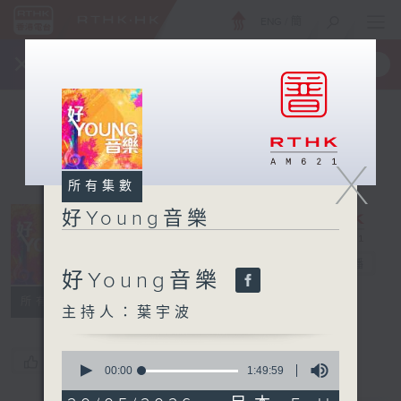
ENG
/
簡
×
全新 RTHK On The Go
取得
一手掌握 RTHK 電台、電視節目
X
所有集數
好Young音樂
好Young音樂
電台直播
好Young音樂
所有集數
主持人：葉宇波
0
您喜歡這個節目嗎?
seconds
00:00
1:49:59
of
1