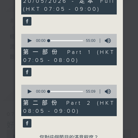
20/05/2026 - 足本 Full
簡介
GIST
hour,
(HKT 07:05 - 09:00)
49
minutes,
59
主持人：葉宇波
seconds
《好Young音樂》
0
經典歌，共鳴曾經那Young的時光；
seconds
00:00
55:00
of
流行曲，感受當下這Young的時刻。
55
第一部份 Part 1 (HKT
minutes,
跟隨音樂的flow，溫故，知新。
07:05 - 08:00)
0
seconds
香港電台普通話台《好Young音樂》！
更多...
節目版塊包括：晨曲悠揚、好Young主題、粵語播
0
（廣東歌經典）、溫故知新（新歌精選）。
seconds
00:00
55:09
最新
LATEST
of
55
第二部份 Part 2 (HKT
minutes,
星期一至五早七點，
08:05 - 09:00)
9
07/08/2026
seconds
《好Young音樂》
好Young音樂
葉宇波為你呈現音樂好模Young！
0
seconds
00:00
1:49:59
您對這個節目的滿意程度？