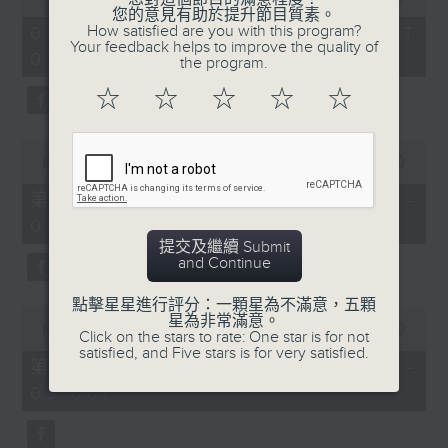
of
您的意見有助於提升節目質素。
1
How satisfied are you with this program?
07/08/2026 - 足本 Full (HKT
hour,
Your feedback helps to improve the quality of
07:05 - 09:00)
49
the program.
minutes,
59
☆
☆
☆
☆
☆
seconds
0
seconds
00:00
55:00
of
55
第一部份 Part 1 (HKT 07:05 -
minutes,
08:00)
0
seconds
提交及繼續 Submit
and Continue
點擊星星進行評分：一顆星為不滿意，五顆
0
星為非常滿意。
seconds
00:00
55:09
Click on the stars to rate: One star is for not
of
satisfied, and Five stars is for very satisfied.
55
第二部份 Part 2 (HKT 08:05 -
minutes,
09:00)
9
seconds